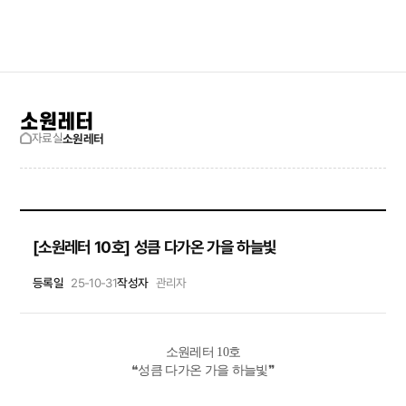
검색창 보기
사이트맵
소원레터
자료실
소원레터
[소원레터 10호] 성큼 다가온 가을 하늘빛
등록일
25-10-31
작성자
관리자
소원레터 10호
❝성큼 다가온 가을 하늘빛❞