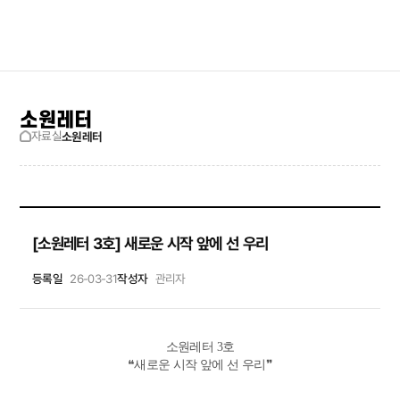
검색창 보기
사이트맵
소원레터
자료실
소원레터
[소원레터 3호] 새로운 시작 앞에 선 우리
등록일
26-03-31
작성자
관리자
소원레터 3호
❝새로운 시작 앞에 선 우리❞