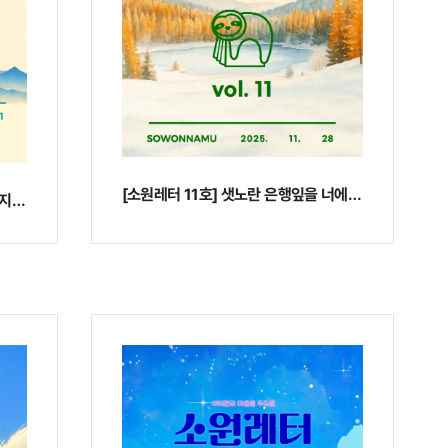
[소원레터 11호] 샛노란 은행잎을 너에게 보내면
[소원레터 12호] 당신의 2025년 마지막 소원은