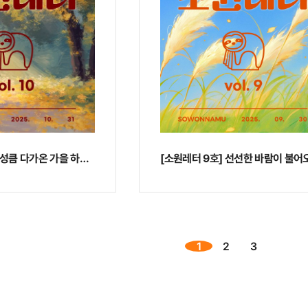
[소원레터 9호] 선선한 바람이 불어
[소원레터 10호] 성큼 다가온 가을 하늘빛
1
2
3