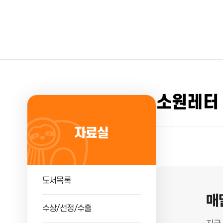
소원레터
자료실
도서목록
매
수상/선정/수출