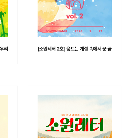
 우리
[소원레터 2호] 움트는 계절 속에서 꾼 꿈