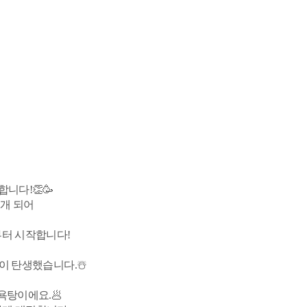
니다!👏🥳
개 되어
부터 시작합니다!
이 탄생했습니다.☃️
욕탕이에요.🥟