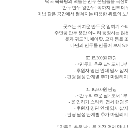
떡국 목욕탕의 떡들은 만두 손님들을 극진
“만두 만두 왕만두! 속까지 전부 데
마법 같은 공간에서 펼쳐지는 따뜻한 위로의 노래
굿즈는 귀여운 만두 옷 입히기 스티
주인공 만두 뿐만 아니라 등장하는 많
옷과 귀도리, 에어팟, 모자 등을 
나만의 만두를 만들어 보세요!
💵 15,300원 펀딩
- <만두의 추운 날> 도서 1부
- 후원자 명단 인쇄 엽서 삽
- 펀딩 달성 단계별 추가 마일리지
💵 16,800원 펀딩
- <만두의 추운 날> 도서 1부
- 옷 입히기 스티커, 엽서 랜덤 
- 후원자 명단 인쇄 엽서 삽
- 펀딩 달성 단계별 추가 마일리지
『만두의 추운 날』을 가장 먼저 만나 볼