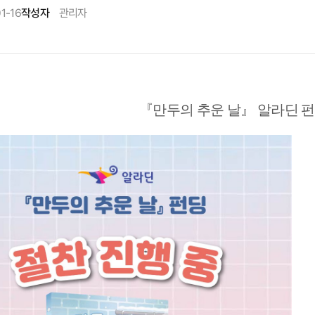
1-16
작성자
관리자
『만두의 추운 날』 알라딘 펀