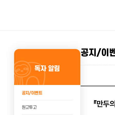
공지/이
독자 알림
공지/이벤트
『만두의
원고투고