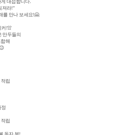
하게 대접합니다.
워져라!”
를 만나 보세요!🤗
커!👚
은 만두들의
조합해
😉
지
 적립
증정
지
 적립
 독자 분!