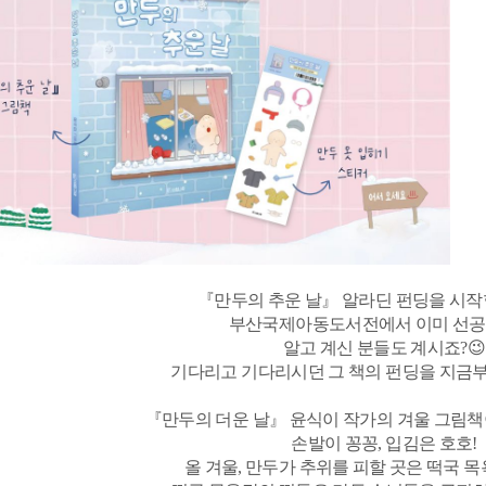
『만두의 추운 날』 알라딘 펀딩을 시작합
부산국제아동도서전에서 이미 선공
알고 계신 분들도 계시죠?😉
기다리고 기다리시던 그 책의 펀딩을 지금
『만두의 더운 날』 윤식이 작가의 겨울 그림책
손발이 꽁꽁, 입김은 호호!
올 겨울, 만두가 추위를 피할 곳은 떡국 목