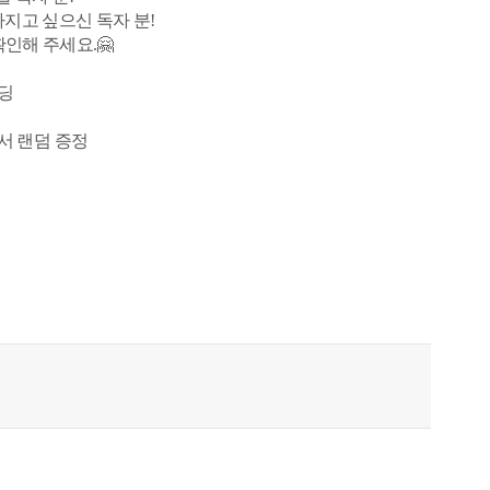
가지고 싶으신 독자 분!
인해 주세요.🤗
펀딩
엽서 랜덤 증정