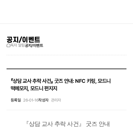
검색창 보기
사이트맵
공지/이벤트
독자 알림
공지/이벤트
『상담 교사 추락 사건』 굿즈 안내: NFC 키링, 모드니
떡메모지, 모드니 편지지
등록일
26-01-16
작성자
관리자
『상담 교사 추락 사건』 굿즈 안내