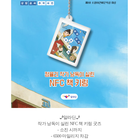
🧞알라딘🧞
작가 낭독이 실린 NFC 책 키링 굿즈
- 소진 시까지
- 6500 마일리지 차감