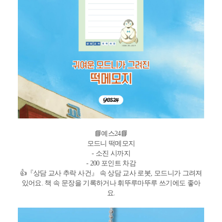
📘예스24📘
모드니 떡메모지
- 소진 시까지
- 200 포인트 차감
👍『상담 교사 추락 사건』 속 상담 교사 로봇, 모드니가 그려져
있어요. 책 속 문장을 기록하거나 휘뚜루마뚜루 쓰기에도 좋아
요.