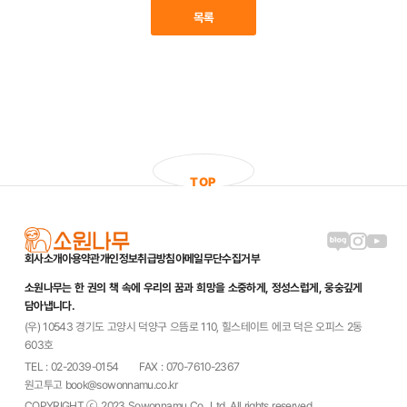
목록
T
O
P
블로그 링크
인스타그램
유튜브
회사소개
이용약관
개인정보취급방침
이메일무단수집거부
소원나무는 한 권의 책 속에 우리의 꿈과 희망을 소중하게, 정성스럽게, 웅숭깊게
담아냅니다.
(우) 10543 경기도 고양시 덕양구 으뜸로 110, 힐스테이트 에코 덕은 오피스 2동
603호
TEL : 02-2039-0154
FAX : 070-7610-2367
원고투고 book@sowonnamu.co.kr
COPYRIGHT ⓒ 2023 Sowonnamu Co., Ltd. All rights reserved.