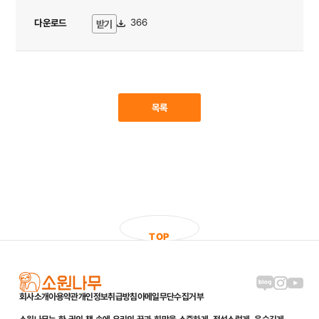
다운로드
366
받기
목록
T
O
P
블로그 링크
인스타그램
유튜브
회사소개
이용약관
개인정보취급방침
이메일무단수집거부