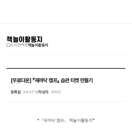
검색창 보기
사이트맵
책놀이활동지
도서관/책방
책놀이활동지
[무료다운] 『재까닥 캠프』 습관 티켓 만들기
등록일
24-07-19
작성자
관리자
❝『재까닥 캠프』 책놀이활동지❞