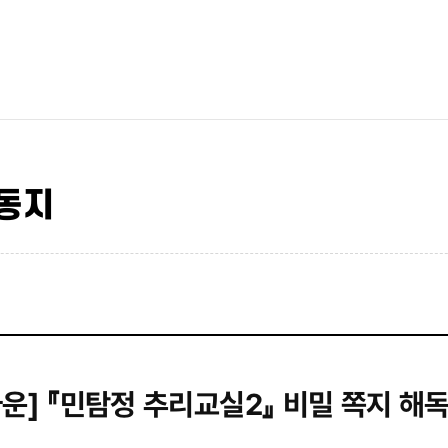
동지
운] 『민탐정 추리교실2』 비밀 쪽지 해