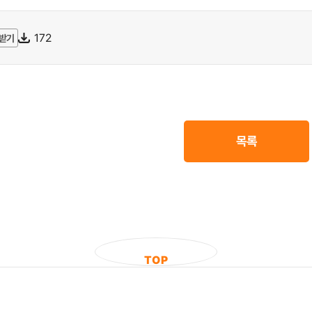
172
받기
목록
T
O
P