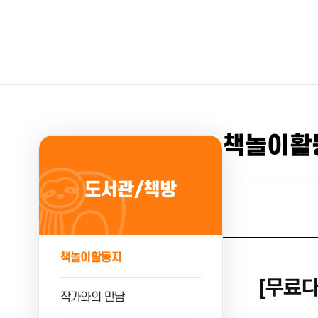
책놀이활
도서관/책방
책놀이활동지
[무료다
작가와의 만남