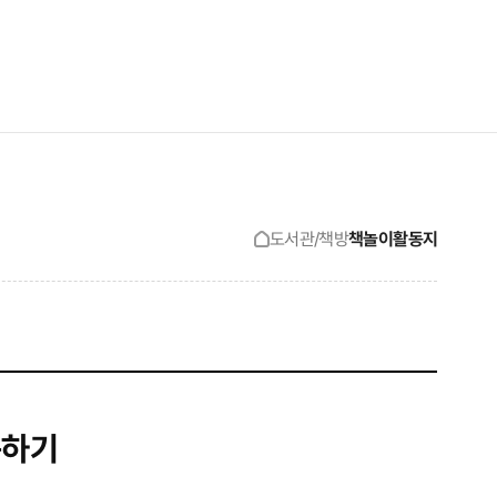
검색창 보기
사이트맵 보기
도서관/책방
책놀이활동지
독하기