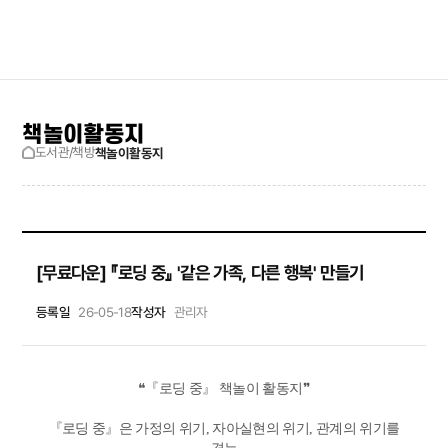
검색창 보기
사이트맵
책놀이활동지
도서관/책방
책놀이활동지
[무료다운] 『로딩 중』 '같은 가족, 다른 행복' 만들기
등록일
26-05-18
작성자
관리자
❝『로딩 중』 책놀이 활동지❞
『로딩 중』은 가정의 위기, 자아실현의 위기, 관계의 위기를
겪는