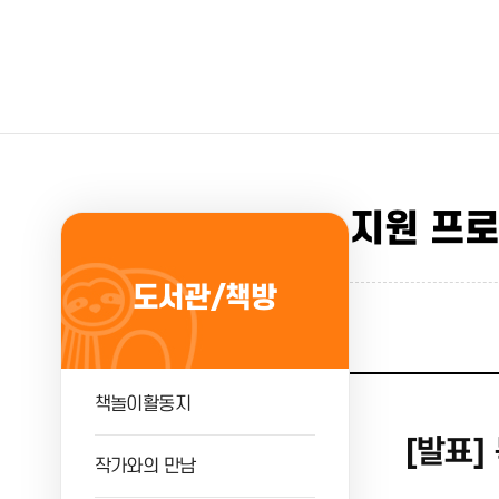
지원 프
도서관/책방
책놀이활동지
[발표]
작가와의 만남