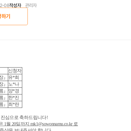
12-08
작성자
관리자
청하기
신청자
장』
유*희
장』
노*나
름』
양*경
름』
한*진
름』
최*란
, 진심으로 축하드립니다!
월 20일까지 mk1@sowonnamu.co.kr 로
인증샷
을 보내주셔야 합니다.