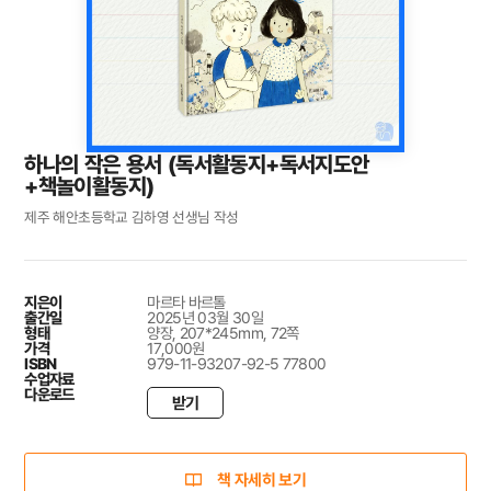
하나의 작은 용서 (독서활동지+독서지도안
+책놀이활동지)
제주 해안초등학교 김하영 선생님 작성
지은이
마르타 바르톨
출간일
2025년 03월 30일
형태
양장, 207*245mm, 72쪽
가격
17,000원
ISBN
979-11-93207-92-5 77800
수업자료
다운로드
받기
책 자세히 보기