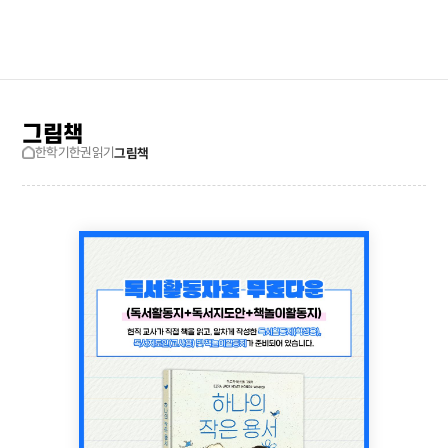
검색창 보기
사이트맵
그림책
한학기한권읽기
그림책