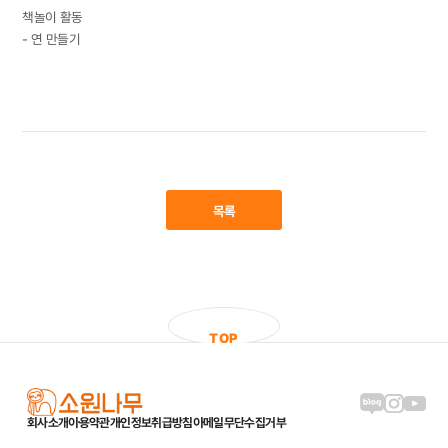
책놀이 활동
- 연 만들기
목록
T
O
P
블로그 링크
인스타그램
유튜브
회사소개
이용약관
개인정보취급방침
이메일무단수집거부