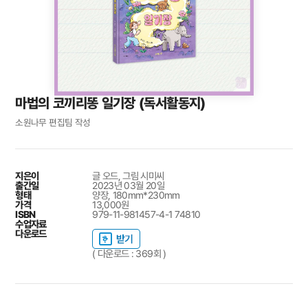
마법의 코끼리똥 일기장 (독서활동지)
소원나무 편집팀 작성
지은이
글 오드, 그림 시미씨
출간일
2023년 03월 20일
형태
양장, 180mm*230mm
가격
13,000원
ISBN
979-11-981457-4-1 74810
수업자료
다운로드
( 다운로드 : 369회 )