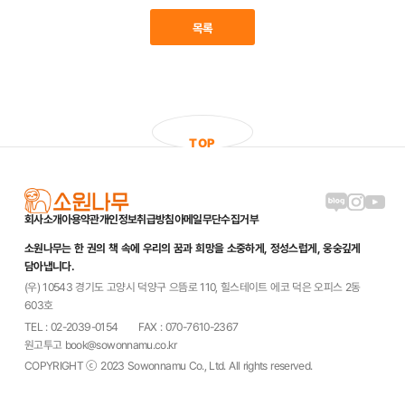
목록
T
O
P
블로그 링크
인스타그램
유튜브
회사소개
이용약관
개인정보취급방침
이메일무단수집거부
소원나무는 한 권의 책 속에 우리의 꿈과 희망을 소중하게, 정성스럽게, 웅숭깊게
담아냅니다.
(우) 10543 경기도 고양시 덕양구 으뜸로 110, 힐스테이트 에코 덕은 오피스 2동
603호
TEL : 02-2039-0154
FAX : 070-7610-2367
원고투고 book@sowonnamu.co.kr
COPYRIGHT ⓒ 2023 Sowonnamu Co., Ltd. All rights reserved.