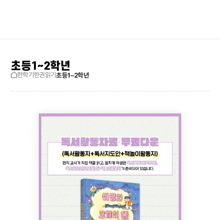
검색창 보기
사이트맵
초등1~2학년
한학기한권읽기
초등1~2학년