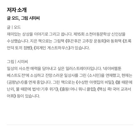
저자 소개
글 오드, 그림 시미씨
글 | 오드
재미있는 상상을 이야기로 그리고 씁니다. 제15회 소천아동문학상 신인상을
수상했습니다. 지은 책으로는 그림책 《후끈후끈 고추장 운동회》와 동화책 《초록
언덕 토끼 점빵》, 《외계인 게스트하우스》가 있습니다.
그림 | 시미씨
일상의 사소한 매력을 담아내고 싶은 일러스트레이터입니다. ‘네이버웹툰
베스트도전’에 소심하고 잔망스러운 일상사를 그린 〈소시민〉을 연재했고, 현재는
〈곰팡남녀〉를 연재 중입니다. 그린 책으로는 《수상한 아랫집의 비밀》, 《불 때문에
난리, 물 때문에 법석! 기후 위기》, 《출동! 머니 뭐니 클럽》, 《핵심 콕! 국어 교과서
어휘》 등이 있습니다.