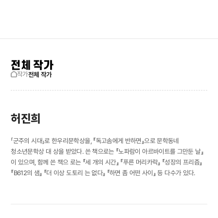
검색창 보기
사이트맵
전체 작가
작가
전체 작가
허진희
「군주의 시대」로 한우리문학상을, 『독고솜에게 반하면』으로 문학동네
청소년문학상 대 상을 받았다. 쓴 책으로는 『노파람이 아르바이트를 그만둔 날』
이 있으며, 함께 쓴 책으 로는 『세 개의 시간』 『푸른 머리카락』 『성장의 프리즘』
『B612의 샘』 『더 이상 도토리 는 없다』 『하면 좀 어떤 사이』 등 다수가 있다.