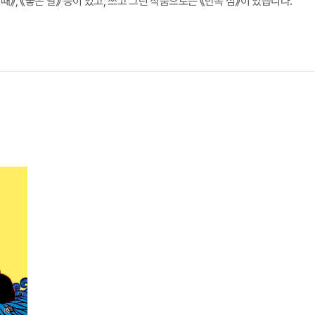
 때》, 《좋은 날》 등이 있고, 쓰고 그린 작품으로는 《반쪽 섬》이 있습니다.