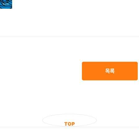
목록
T
O
P