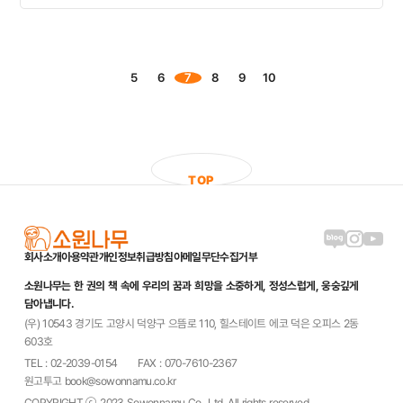
5
6
7
8
9
10
T
O
P
블로그 링크
인스타그램
유튜브
회사소개
이용약관
개인정보취급방침
이메일무단수집거부
소원나무는 한 권의 책 속에 우리의 꿈과 희망을 소중하게, 정성스럽게, 웅숭깊게
담아냅니다.
(우) 10543 경기도 고양시 덕양구 으뜸로 110, 힐스테이트 에코 덕은 오피스 2동
603호
TEL : 02-2039-0154
FAX : 070-7610-2367
원고투고 book@sowonnamu.co.kr
COPYRIGHT ⓒ 2023 Sowonnamu Co., Ltd. All rights reserved.