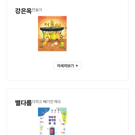
강은옥
전놀이
자세히보기
별다름
더하고 빼기만 해도