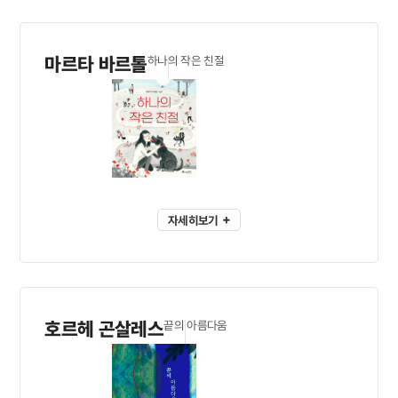
마르타 바르톨
하나의 작은 친절
자세히보기
호르헤 곤살레스
끝의 아름다움