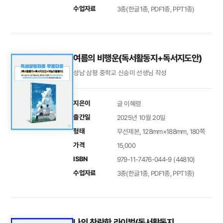
수업자료
3종(한글1종, PDF1종, PPT1종)
여름의 비행운(독서활동지+독서지도안)
성남 삼평 중학교 신승미 선생님 작성
지은이
글 이혜령
출간일
2025년 10월 20일
형태
무선제본, 128mm×188mm, 180쪽
가격
15,000
ISBN
979-11-7476-044-9 (44810)
수업자료
3종(한글1종, PDF1종, PPT1종)
나의 찬란한 라이벌(독서활동지