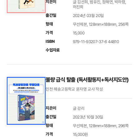
지은이
글 김선희, 범유진, 정해연, 박하령,
허진희
출간일
2024년 03월 20일
형태
무선제본, 128mm×188mm, 256쪽
가격
15,000
ISBN
979-11-93207-37-6 44810
수업자료
불량 급식 탈출 (독서활동지+독서지도안)
인천 해송고등학교 윤자영 교사 작성
지은이
글 강리
출간일
2023년 10월 30일
형태
무선제본, 128mm×188mm, 296쪽
가격
15,000원