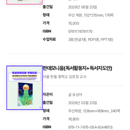
출간일
2026년 06월 20일
형태
무선 제본, 152*215mm, 176쪽
가격
15,000
ISBN
9791174761170
수업자료
3종(한글1종, PDF1종, PPT1종)
판데모니움(독서활동지+독서지도안)
서울 한울 중학교 김호정 교사
지은이
글 유상아
출간일
2026년 03월 20일
형태
무선제본, 128mm×188mm, 240쪽
가격
16,800
ISBN
979-11-7476-054-8(44810)