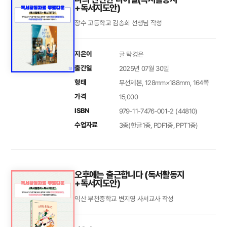
+독서지도안)
장수 고등학교 김송희 선생님 작성
지은이
글 탁경은
출간일
2025년 07월 30일
형태
무선제본, 128mm×188mm, 164쪽
가격
15,000
ISBN
979-11-7476-001-2 (44810)
수업자료
3종(한글1종, PDF1종, PPT1종)
오후에는 출근합니다 (독서활동지
+독서지도안)
익산 부천중학교 변지영 사서교사 작성