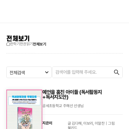
검색창 보기
사이트맵
전체보기
한학기한권읽기
전체보기
전체검색
예언을 훔친 아이들 (독서활동지
+독서지도안)
공세초등학교 주해선 선생님
지은이
글 김다해, 이보리, 이알찬｜그림
불키드