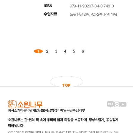
ISBN
979-11-93207-84-0 74810
수업자료
5종(한글2종, PDF2종, PPT1종)
1
2
3
4
5
6
T
O
P
블로그 링크
인스타그램
유튜브
회사소개
이용약관
개인정보취급방침
이메일무단수집거부
소원나무는 한 권의 책 속에 우리의 꿈과 희망을 소중하게, 정성스럽게, 웅숭깊게
담아냅니다.
(우) 10543 경기도 고양시 덕양구 으뜸로 110, 힐스테이트 에코 덕은 오피스 2동