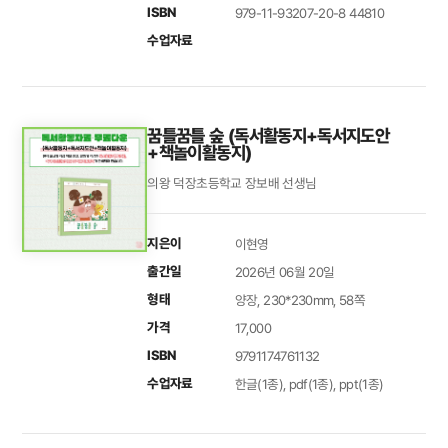
ISBN
979-11-93207-20-8 44810
수업자료
꿈틀꿈틀 숲 (독서활동지+독서지도안
+책놀이활동지)
의왕 덕장초등학교 장보배 선생님
지은이
이현영
출간일
2026년 06월 20일
형태
양장, 230*230mm, 58쪽
가격
17,000
ISBN
9791174761132
수업자료
한글(1종), pdf(1종), ppt(1종)