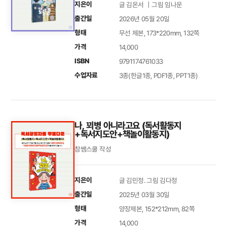
지은이
글 김온서 ｜그림 임나운
출간일
2026년 05월 20일
형태
무선 제본, 173*220mm, 132쪽
가격
14,000
ISBN
9791174761033
수업자료
3종(한글1종, PDF1종, PPT1종)
나, 꾀병 아니라고요 (독서활동지
+독서지도안+책놀이활동지)
참쌤스쿨 작성
지은이
글 김민정. 그림 김다정
출간일
2025년 03월 30일
형태
양장제본, 152*212mm, 82쪽
가격
14,000