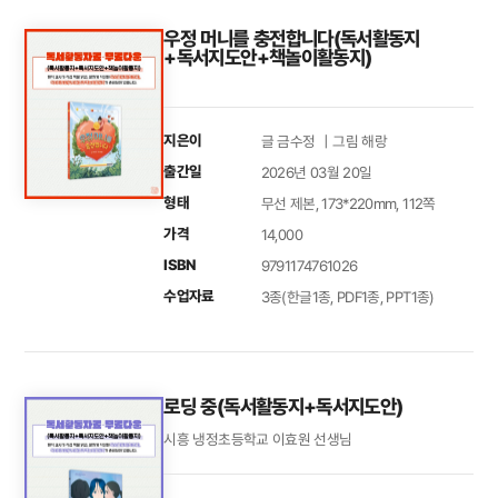
우정 머니를 충전합니다(독서활동지
+독서지도안+책놀이활동지)
지은이
글 금수정 ｜그림 해랑
출간일
2026년 03월 20일
형태
무선 제본, 173*220mm, 112쪽
가격
14,000
ISBN
9791174761026
수업자료
3종(한글1종, PDF1종, PPT1종)
로딩 중(독서활동지+독서지도안)
시흥 냉정초등학교 이효원 선생님