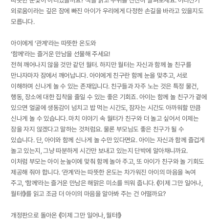
따뜻한 눈빛이 아니었을까요? 책을 읽고 주위를 찬찬히 살펴보세요. 어디선가
외로움이라는 깊은 잠에 빠진 아이가 우리에게 다정한 손길을 바라고 있을지도
모릅니다.
아이에게 ‘관계’라는 따뜻한 온도와
‘함께’라는 즐거운 만남을 선물해 주세요!
전혀 깨어나지 않을 것만 같던 월터. 하지만 월터는 자신과 함께 놀 친구를
만나자마자 잠에서 깨어납니다. 아이에게 친구란 함께 눈을 맞추고, 서로
이해하며 신나게 놀 수 있는 존재입니다. 친구들과 자주 노는 것은 특정 물건,
행동, 장소에 대한 집착을 줄일 수 있는 좋은 기회죠. 아이는 함께 놀 친구가 곁에
있으면 얼굴에 생동감이 넘치고 밥 먹는 시간도, 잠자는 시간도 아까워할 만큼
신나게 놀 수 있습니다. 마치 이야기 속 월터가 친구와 더 놀고 싶어서 이제는
잠을 자지 않겠다고 말하는 것처럼요. 물론 부모님도 좋은 친구가 될 수
있습니다. 단, 아이와 함께 신나게 놀 수만 있다면요. 아이는 자신과 함께 즐겁게
놀고 있는지, 그냥 따분하게 시간만 보내고 있는지 단박에 알아채니까요.
이처럼 부모는 아이 눈높이에 맞춰 함께 놀아 주고, 또 아이가 친구와 놀 기회도
제공해 줘야 합니다. ‘관계’라는 따뜻한 온도는 차가워진 아이의 마음을 녹여
주고, ‘함께’라는 즐거운 만남은 해맑은 미소를 띄워 줍니다. 《이제 그만 일어나,
월터!》를 읽고 조금 더 아이의 마음을 알아봐 주는 건 어떨까요?
개정판으로 돌아온 《이제 그만 일어나, 월터!》