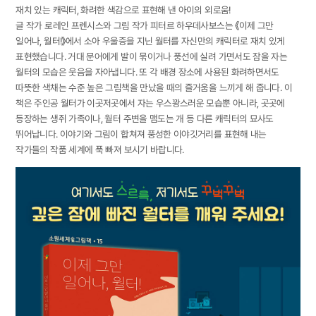
재치 있는 캐릭터, 화려한 색감으로 표현해 낸 아이의 외로움!
글 작가 로레인 프렌시스와 그림 작가 피터르 하우데사보스는 《이제 그만
일어나, 월터!》에서 소아 우울증을 지닌 월터를 자신만의 캐릭터로 재치 있게
표현했습니다. 거대 문어에게 발이 묶이거나 풍선에 실려 가면서도 잠을 자는
월터의 모습은 웃음을 자아냅니다. 또 각 배경 장소에 사용된 화려하면서도
따뜻한 색채는 수준 높은 그림책을 만났을 때의 즐거움을 느끼게 해 줍니다. 이
책은 주인공 월터가 이곳저곳에서 자는 우스꽝스러운 모습뿐 아니라, 곳곳에
등장하는 생쥐 가족이나, 월터 주변을 맴도는 개 등 다른 캐릭터의 묘사도
뛰어납니다. 이야기와 그림이 합쳐져 풍성한 이야깃거리를 표현해 내는
작가들의 작품 세계에 푹 빠져 보시기 바랍니다.