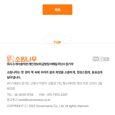
목록
T
O
P
블로그 링크
인스타그램
유튜브
회사소개
이용약관
개인정보취급방침
이메일무단수집거부
소원나무는 한 권의 책 속에 우리의 꿈과 희망을 소중하게, 정성스럽게, 웅숭깊게
담아냅니다.
(우) 10543 경기도 고양시 덕양구 으뜸로 110, 힐스테이트 에코 덕은 오피스 2동
603호
TEL : 02-2039-0154
FAX : 070-7610-2367
원고투고 book@sowonnamu.co.kr
COPYRIGHT ⓒ 2023 Sowonnamu Co., Ltd. All rights reserved.