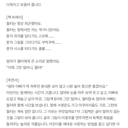
다독이고 보듬어 줍니다.
[책 속에서]
월터는 항상 피곤했어요.
월터는 방에서만 자는 게 아니었어요.
혼자 과자를 담다가도 스르륵…….
혼자 그림을 그리다가도 꾸벅꾸벅…….
혼자 시소를 타다가도 쿨쿨…….
엄마가 월터에게 큰 소리로 말했어요.
“이제 그만 일어나, 월터!”
[추천사]
“엄마 아빠가 딱 하루만 휴대폰 보지 말고 나랑 놀아 줬으면 좋겠어요.”
어린이는 함께하는 시간이 고픕니다. 엄마와 눈을 마주 보며 웃고 싶고, 아빠와
손잡고 뛰놀고 싶어 하죠. 그림책 《이제 그만 일어나, 월터!》 속 엄마와 아빠는
월터와 함께 시간을 보냅니다. 함께 수영장도 가고 아쿠아리움도 가죠. 그런데
월터는 계속 잠만 잡니다. 그 이유는 무엇일까요? 이 그림책은 글이 말하지 않는
것을 그림이 보여 줍니다. 글과 그림이 이중주를 연주하면서 독특한 화음을
들려주는 놀라운 작품입니다. 어린이를 제대로 사랑하는 방법을 알고 싶다면 이