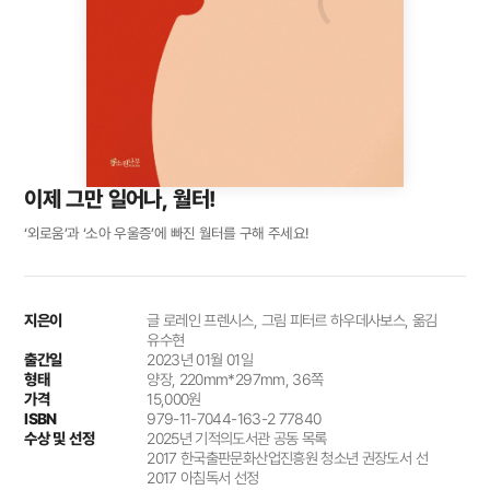
이제 그만 일어나, 월터!
‘외로움’과 ‘소아 우울증’에 빠진 월터를 구해 주세요!
지은이
글 로레인 프렌시스, 그림 피터르 하우데사보스, 옮김
유수현
출간일
2023년 01월 01일
형태
양장, 220mm*297mm, 36쪽
가격
15,000원
ISBN
979-11-7044-163-2 77840
수상 및 선정
2025년 기적의도서관 공동 목록
2017 한국출판문화산업진흥원 청소년 권장도서 선
2017 아침독서 선정