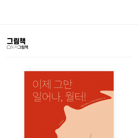
검색창 보기
사이트맵
그림책
도서
그림책