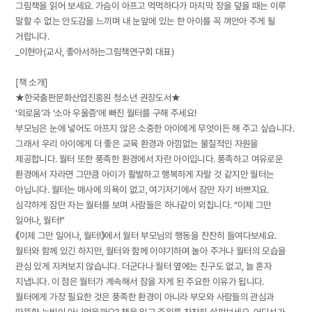
그림책을 읽어 보세요. 가슴이 아프고 먹먹하다가 마지막 장을 덮을 때는 이루
말할 수 없는 안도감을 느끼며 내 눈앞에 있는 한 아이를 꼭 껴안아 주게 될
거랍니다.
_이현아(교사, 좋아서하는그림책연구회 대표)
[책 소개]
★한국출판문화산업진흥원 청소년 권장도서★
‘외로움’과 ‘소아 우울증’에 빠진 월터를 구해 주세요!
부모님은 눈에 넣어도 아프지 않은 소중한 아이에게 무엇이든 해 주고 싶습니다.
그래서 우리 아이에게 더 좋은 교육 환경과 아낌없는 물질적인 자원을
제공합니다. 월터 또한 풍족한 환경에서 자란 아이입니다. 풍족하고 여유로운
환경에서 자라면 그만큼 아이가 활발하고 행복하게 자랄 것 같지만 월터는
아닙니다. 월터는 매사에 의욕이 없고, 여기저기에서 잠만 자기 바쁘지요.
심각하게 잠만 자는 월터를 보며 사람들은 하나같이 외칩니다. “이제 그만
일어나, 월터!”
《이제 그만 일어나, 월터!》에서 월터 부모님의 행동을 찬찬히 들여다보세요.
월터와 함께 있긴 하지만, 월터와 함께 이야기하며 놀아 주거나 월터의 모습을
관심 있게 지켜보지 않습니다. 더군다나 월터 옆에는 친구도 없고, 늘 혼자
지냅니다. 이 점은 월터가 계속해서 잠을 자게 된 주요한 이유가 됩니다.
월터에게 가장 필요한 것은 풍족한 환경이 아니라 부모와 사람들의 관심과