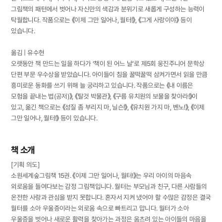
그림책의 패턴에서 벗어나 자신만의 색감과 분위기로 새롭게 구성하는 능력이
탁월합니다. 작품으로는 《이제 그만 일어나, 월터!》, 《그게 사랑이야》 등이
있습니다.
옮김 | 유수현
오랫동안 책 만드는 일을 하다가 ‘책이 된 어느 날’로 제5회 웅진주니어 문학상
단편 부문 우수상을 받았습니다. 아이들이 침을 꿀떡꿀떡 삼켜가면서 읽을 만큼
흥미로운 동화를 쓰기 위해 늘 궁리하고 있습니다. 작품으로는 《내 이름은
모험을 끝내는 법(공저)》, 《탈것 박물관》, 《구름 유치원의 보물을 찾아라!》이
있고, 옮긴 책으로는 《성질 좀 부리지 마, 닐슨!》, 《유치원 가지 마, 벤노!》, 《이제
그만 일어나, 월터!》 등이 있습니다.
책 소개
[기획 의도]
소원세계숲그림책 15권. 《이제 그만 일어나, 월터!》는 우리 아이의 마음속
외로움을 들여다보는 감정 그림책입니다. 월터는 부모님과 친구, 다른 사람들의
온전한 사랑과 관심을 받지 못합니다. 혼자서 지켜 냈어야 할 수많은 감정은 결국
월터를 소아 우울증이라는 외로움 속으로 빠트리고 맙니다. 월터가 소아
우울증을 벗어나 새로운 활력을 찾아가는 과정은 움츠려 있는 아이들의 마음을