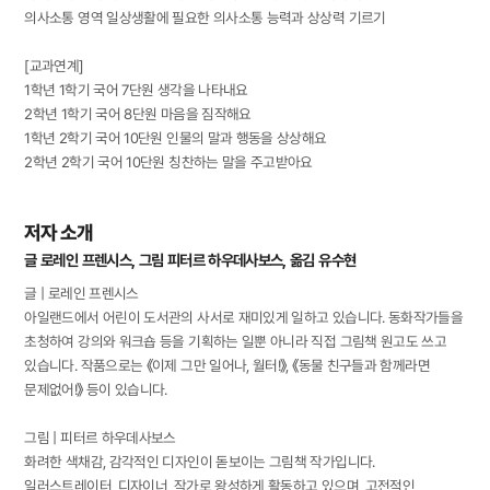
의사소통 영역 일상생활에 필요한 의사소통 능력과 상상력 기르기
[교과연계]
1학년 1학기 국어 7단원 생각을 나타내요
2학년 1학기 국어 8단원 마음을 짐작해요
1학년 2학기 국어 10단원 인물의 말과 행동을 상상해요
2학년 2학기 국어 10단원 칭찬하는 말을 주고받아요
저자 소개
글 로레인 프렌시스, 그림 피터르 하우데사보스, 옮김 유수현
글 | 로레인 프렌시스
아일랜드에서 어린이 도서관의 사서로 재미있게 일하고 있습니다. 동화작가들을
초청하여 강의와 워크숍 등을 기획하는 일뿐 아니라 직접 그림책 원고도 쓰고
있습니다. 작품으로는 《이제 그만 일어나, 월터!》, 《동물 친구들과 함께라면
문제없어!》 등이 있습니다.
그림 | 피터르 하우데사보스
화려한 색채감, 감각적인 디자인이 돋보이는 그림책 작가입니다.
일러스트레이터, 디자이너, 작가로 왕성하게 활동하고 있으며, 고전적인