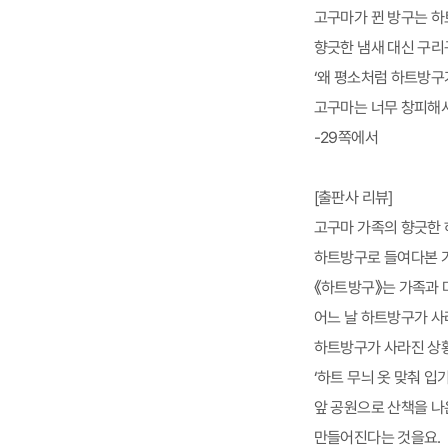
고구마가 뀐 방구는 하
향긋한 냄새 대신 구리
‘왜 평소처럼 하트방구
고구마는 너무 창피해서
-29쪽에서
[출판사 리뷰]
고구마 가족의 향긋한 
하트방구로 들여다본 가
《하트방구》는 가족과 
어느 날 하트방구가 
하트방구가 사라진 상황
‘하트 무늬 옷 맞춰 
앞 공원으로 산책을 나
만들어진다는 것을요.