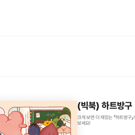
(빅북) 하트방구
크게 보면 더 재밌는 『하트방구』!
보세요!