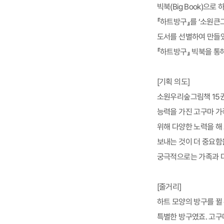
빅북(Big Book)으
『하트방구』를 ‘소원큰
도서를 선별하여 만들었
『하트방구』 빅북을 통해
[기획 의도]
소원우리숲그림책 15권
능력을 가진 고구마 가
위해 다양한 노력을 해
보내는 것이 더 중요함
궁극적으로는 가족과 더
[줄거리]
하트 모양의 방구를 뀔
특별한 방구였죠. 고구