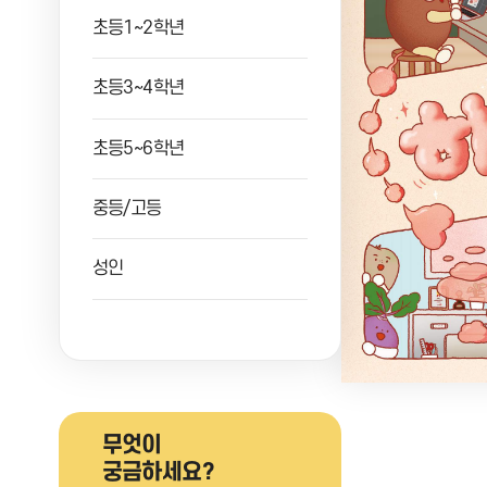
초등1~2학년
초등3~4학년
초등5~6학년
중등/고등
성인
무엇이
궁금하세요?