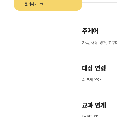
문의하기
주제어
가족, 사랑, 방귀, 고구
대상 연령
4~6세 유아
교과 연계
[누리과정]