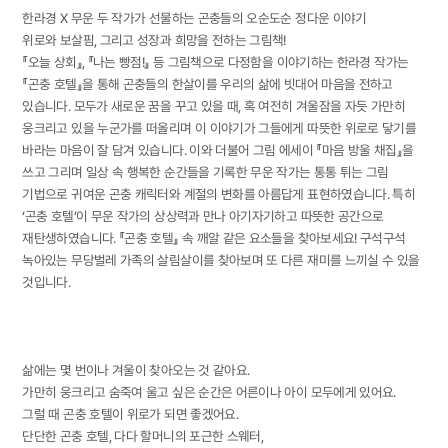
한라경 X 무운 두 작가가 선물하는 곤충들의 오순도순 정다운 이야기
위로와 보살핌, 그리고 성장과 희망을 전하는 그림책!
『오늘 상회』, 『나는 빵점!』 등 그림책으로 다정함을 이야기하는 한라경 작가는
『곤충 호텔』을 통해 곤충들의 한살이를 우리의 삶에 빗대어 마음을 전하고
있습니다. 모두가 새로운 꿈을 꾸고 있을 때, 혹 여전히 겨울잠을 자듯 가만히
웅크리고 있을 누군가를 떠올리며 이 이야기가 그들에게 따뜻한 위로로 닿기를
바라는 마음이 잘 담겨 있습니다. 이와 더불어 그림 에세이 『마음 방울 채집』을
쓰고 그리며 일상 속 행복한 순간들을 기록한 무운 작가는 통통 튀는 그림
기법으로 귀여운 곤충 캐릭터와 계절의 변화를 아름답게 표현하였습니다. 특히
‘곤충 호텔’이 무운 작가의 상상력과 만나 아기자기하고 따뜻한 공간으로
재탄생하였습니다. 『곤충 호텔』 속 깨알 같은 요소들을 찾아보세요! 구석구석
녹아있는 무당벌레 가족의 살림살이를 찾아보며 또 다른 재미를 느끼실 수 있을
것입니다.
삶에는 몇 번이나 겨울이 찾아오는 것 같아요.
가만히 웅크리고 숨죽여 울고 싶은 순간은 어른이나 아이 모두에게 있어요.
그럴 때 곤충 호텔이 위로가 되면 좋겠어요.
단단한 곤충 호텔, 다다 할머니의 포근한 스웨터,