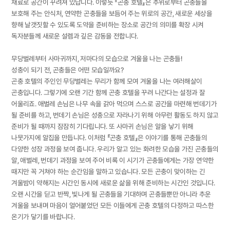
재료로 공간이 꾸려져 있답니다. 이렇듯 『곤충 호텔』은 추위로부터 곤충들을
보호해 주는 안식처, 연약한 곤충들을 보듬어 주는 위로의 공간, 새로운 세상을
향해 날갯짓할 수 있도록 도약을 준비하는 장소로 공간의 의미를 확장 시켜
독자분들께 새로운 설렘과 깊은 감동을 전합니다.
무당벌레부터 사마귀까지, 저마다의 모습으로 겨울을 나는 곤충들!
성충이 되기 전, 곤충들은 어떤 모습일까요?
곤충 호텔의 주인인 무당벌레는 무리가 함께 모여 겨울을 나는 여러해살이
곤충입니다. 그렇기에 오랜 기간 함께 곤충 호텔을 꾸려 나간다는 설정과 잘
어울리죠. 애벌레 손님은 나무 속을 갉아 먹으며 스스로 공간을 마련해 번데기가
될 준비를 하고, 번데기 손님은 성충으로 자라나기 위해 아무런 활동도 하지 않고
준비가 될 때까지 잠잠히 기다립니다. 또 사마귀 손님은 알을 낳기 위해
나뭇가지에 알집을 만듭니다. 이처럼 『곤충 호텔』은 이야기를 통해 곤충들의
다양한 성장 과정을 보여 줍니다. 우리가 알고 있는 화려한 모습을 가진 곤충들의
알, 애벌레, 번데기 과정을 보여 주어 비록 이 시기가 곤충들에게는 가장 연약한
때지만 꼭 거쳐야 하는 순간임을 말하고 있습니다. 모든 곤충이 맞이하는 긴
겨울밤이 약해지는 시간인 동시에 새로운 삶을 위해 준비하는 시간인 것입니다.
오랜 시간을 딛고 반짝, 빛나게 될 곤충들을 기대하며 곤충들뿐만 아니라 추운
겨울을 보내며 마음이 얼어붙었던 모든 이들에게 곤충 호텔의 다정하고 따스한
온기가 닿기를 바랍니다.