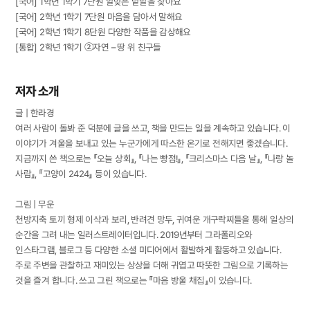
[국어] 1학년 1학기 7단원 알맞은 낱말을 찾아요
[국어] 2학년 1학기 7단원 마음을 담아서 말해요
[국어] 2학년 1학기 8단원 다양한 작품을 감상해요
[통합] 2학년 1학기 ②자연 – 땅 위 친구들
저자 소개
글 | 한라경
여러 사람이 돌봐 준 덕분에 글을 쓰고, 책을 만드는 일을 계속하고 있습니다. 이
이야기가 겨울을 보내고 있는 누군가에게 따스한 온기로 전해지면 좋겠습니다.
지금까지 쓴 책으로는 『오늘 상회』, 『나는 빵점!』, 『크리스마스 다음 날』, 『나랑 놀
사람』, 『고양이 2424』 등이 있습니다.
그림 | 무운
천방지축 토끼 형제 이삭과 보리, 반려견 망두, 귀여운 개구락찌들을 통해 일상의
순간을 그려 내는 일러스트레이터입니다. 2019년부터 그라폴리오와
인스타그램, 블로그 등 다양한 소셜 미디어에서 활발하게 활동하고 있습니다.
주로 주변을 관찰하고 재미있는 상상을 더해 귀엽고 따뜻한 그림으로 기록하는
것을 즐겨 합니다. 쓰고 그린 책으로는 『마음 방울 채집』이 있습니다.