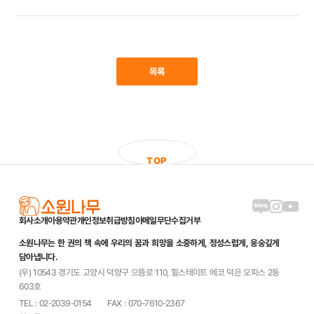
목록
T
O
P
블로그 링크
인스타그램
유튜브
회사소개
이용약관
개인정보취급방침
이메일무단수집거부
소원나무는 한 권의 책 속에 우리의 꿈과 희망을 소중하게, 정성스럽게, 웅숭깊게
담아냅니다.
(우) 10543 경기도 고양시 덕양구 으뜸로 110, 힐스테이트 에코 덕은 오피스 2동
603호
TEL : 02-2039-0154
FAX : 070-7610-2367