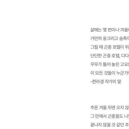
삶에는 몇 번이나 겨울
가만히 웅크리고 숨죽여
그럴 때 곤충 호텔이 
단단한 곤충 호텔, 다
무무가 틀어 놓은 고요한
이 모든 것들이 누군가의
-한라경 작가의 말
추운 겨울 뒤엔 오지 
그 안에서 곤충들도 나
끝나지 않을 것 같던 