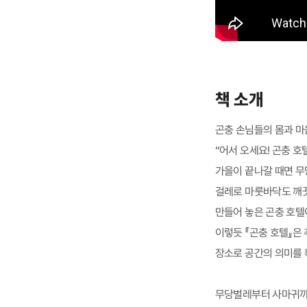
책 소개
곤충 손님들의 몸과 마
“어서 오세요! 곤충 호
가을이 끝나갈 때면 무
걸레로 마룻바닥도 깨끗
만들어 놓은 곤충 호텔
이렇듯 『곤충 호텔』은
장소로 공간의 의미를 
무당벌레부터 사마귀까지