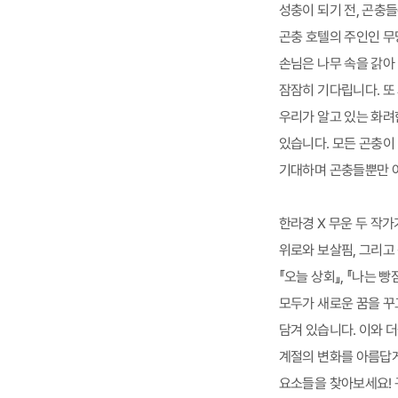
성충이 되기 전, 곤충
곤충 호텔의 주인인 무
손님은 나무 속을 갉아
잠잠히 기다립니다. 또
우리가 알고 있는 화려
있습니다. 모든 곤충이
기대하며 곤충들뿐만 아
한라경 X 무운 두 작
위로와 보살핌, 그리고
『오늘 상회』, 『나는
모두가 새로운 꿈을 꾸
담겨 있습니다. 이와 
계절의 변화를 아름답게
요소들을 찾아보세요! 