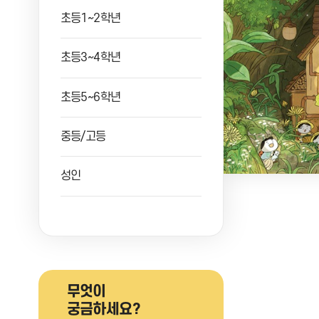
초등1~2학년
초등3~4학년
초등5~6학년
중등/고등
성인
무엇이
궁금하세요?