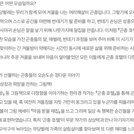
들은 어떤 모습일까요?
당벌레는 무리가 함께 모여 겨울을 나는 여러해살이 곤충입니다. 그렇기에 오랜
 먹으며 스스로 공간을 마련해 번데기가 될 준비를 하고, 번데기 손님은 성충
 사마귀 손님은 알을 낳기 위해 나뭇가지에 알집을 만듭니다. 이처럼 『곤충 호
한 모습을 가진 곤충들의 알, 애벌레, 번데기 과정을 보여 주어 비록 이 시기
 맞이하는 긴 겨울밤이 약해지는 시간인 동시에 새로운 삶을 위해 준비하는 시
니라 추운 겨울을 보내며 마음이 얼어붙었던 모든 이들에게 곤충 호텔의 다
가가 선물하는 곤충들의 오순도순 정다운 이야기
 성장과 희망을 전하는 그림책!
 빵점!』 등 그림책으로 다정함을 이야기하는 한라경 작가는 『곤충 호텔』을 통해
고 있을 때, 혹 여전히 겨울잠을 자듯 가만히 웅크리고 있을 누군가를 떠올리
더불어 그림 에세이 『마음 방울 채집』을 쓰고 그리며 일상 속 행복한 순간들을
 표현하였습니다. 특히 ‘곤충 호텔’이 무운 작가의 상상력과 만나 아기자기하
구석구석 녹아있는 무당벌레 가족의 살림살이를 찾아보며 또 다른 재미를 느끼