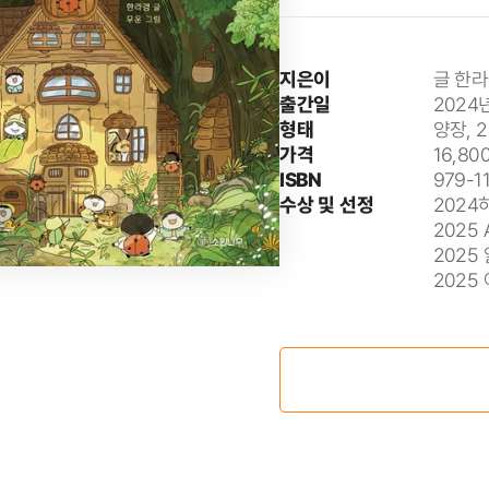
지은이
글 한라
출간일
2024
형태
양장, 
가격
16,80
ISBN
979-1
수상 및 선정
202
2025
2025
2025