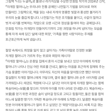
그림책 『너는 누굴까』로 볼로냐 라가치상을 수상한 안효림 작가의 2024년 신작,
『자개장 할머니』는 우리나라 전통 공예인 나전칠기 기법을 모티브로 하여
만들어진 그림책으로, 책을 읽는 내내 자개의 영롱한 빛깔과 풍성한 볼거리가
우리의 눈을 즐겁게 합니다. 나전칠기는 작은 조각들을 붙이고, 수없이 칠하고
벗겨 내기를 반복하는 작업으로 오랜 시간과 정성을 들여야 하는 공예입니다.
안효림 작가는 자개장이 만들어지기까지 고된 과정을 하나씩 넘어가는 모습을
통해 자개 속에 담긴 ‘삶에 대한 희망’, ‘가족을 향한 사랑’이라는 주제를
포근포근하게 녹여 냈습니다.
절망 속에서도 희망을 잃지 않고 살아가는 가족이야말로 진정한 보물!
자개장 할머니가 가르쳐 주는 위로와 희망의 메시지!
『자개장 할머니』는 온종일 집에서 혼자 시간을 보내고 있던 아이에게 자개장
할머니가 나타나 진심 어린 위로를 건네고, 불타는 마음을 포근하게 잠재워 주는
가슴 뭉클한 이야기입니다. 아무라도 자신의 마음을 알아줬으면 했던 아이의
절실함이 자개장 할머니에게 가닿으며, 결국 둘은 할머니와 손주 사이처럼 금세
가까워집니다. 태권도 학원에 다니고 싶다던 아이의 말에 자개장 할머니는 함께
복숭아씨(=보물)를 찾으러 가자며 아이를 자개 나라로 안내합니다. 복숭아씨(=
보물)를 얻기 위한 과정은 숨이 넘어갈 정도로 고되고 힘들지만, 둘은 힘을 합쳐
어느새 달콤한 향기가 가득한 복숭아나무 아래에 도착합니다. 달콤한 복숭아를
맛본 아이에게 할머니가 알려 주고 싶었던 건 ‘희망’이었습니다. 비록 지금 겪는
현실이 나를 휩쓸 정도로 거센 파도 같고 또 넘지 못할 높은 산처럼 보여도