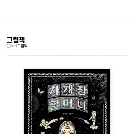
검색창 보기
사이트맵
그림책
도서
그림책