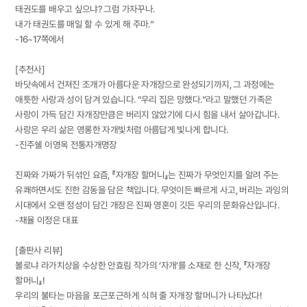
태권도를 배우고 싶으냐? 그럼 가자꾸나.
내가 태권도를 매일 할 수 있게 해 주마.”
-16~17쪽에서
[추천사]
바닷속에서 건져진 조개가 아름다운 자개장으로 완성되기까지, 그 과정에는
애틋한 사랑과 성이 담겨 있습니다. “우리 집은 망했다.”라고 말했던 가족은
사랑이 가득 담긴 자개장만큼은 버리지 않았기에 다시 힘을 내서 살아갑니다.
사랑은 우리 삶은 영롱한 자개빛처럼 아름답게 빛나게 합니다.
-진주쉘 이영옥 전통자개명장
진짜와 가짜가 뒤섞인 요즘, 『자개장 할머니』는 진짜가 무엇인지를 알려 주는
유쾌하면서도 진한 감동을 담은 책입니다. 무엇이든 빠르게 사고, 버리는 과잉의
시대에서 오랜 정성이 담긴 개장은 진짜 영혼이 깃든 우리의 문화유산입니다.
-채율 이정은 대표
[출판사 리뷰]
볼로냐 라가치상을 수상한 안효림 작가의 ‘자개’를 소재로 한 신작, 『자개장
할머니』!
우리의 불타는 마음을 포근포근하게 식혀 줄 자개장 할머니가 나타났다!