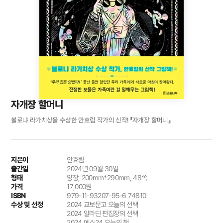
자개장 할머니
볼로냐 라가치상을 수상한 안효림 작가의 신작! 『자개장 할머니』
지은이
안효림
출간일
2024년 09월 30일
형태
양장, 200mm*290mm, 48쪽
가격
17,000원
ISBN
979-11-93207-95-6 74810
수상 및 선정
2024 교보문고 오늘의 선택
2024 알라딘 편집장의 선택
2024 예스24 오늘의 책