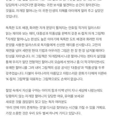
담담하게 나아간다면 결국에는 귀한 보석을 발견하는 순간이 찾아온다는
것을요. 자개장 할머니는 이 귀한 인생의 지혜를 아이에게 알려 주고 싶었던
것입니다.
독특한 도트 배경, 화려한 자개 문양이 펼쳐지는 안효림 작가의 일러스트!
읽는 재미와 보는 재미, 대중성과 작품성을 완벽히 갖춘 K-컬처 자개 그림책!
『자개장 할머니』는 완성도 높은 이야기에 독특한 도트 배경과 화려한 자개
문양을 사용한 일러스트로 독자들에게 신선한 재미를 선사합니다. 고전의
재연을 넘어 세련된 현대 기법과 어우러진 그림은 한 장 한 장 넘겨볼 때마다
탄성을 자아냅니다. 이 그림책은 ‘자개장에서 나온 할머니’라는 판타지 설정을
통해 우리가 알던 전형적인 할머니의 모습에서 벗어나 좀 더 적극적이면서도
유쾌한 할머니를 그려 내어 그림책의 성공 공식인 ‘대중성’과 ‘작품성’을 두루
갖추었습니다. 더불어 우리나라의 아름답고 자랑스러운 문화가 더해져 이른바
‘K-컬처 그림책’을 대표하는 그림책으로도 손색이 없습니다.
절망 속에서 자신을 구하는 아이의 힘과 이백 년이 지나 세상에 나왔는데도
당황하지 않는 자개장 할머니의 당당한 여유, 유머를 보세요!
새로운 것을 끊임없이 찾고 있는 독자 여러분도
‘우리 안에 이미 존재하는 것’을 다시금 찾아보는 시간을 가질 수 있을 거예요.
가장 소중한 것은 우리 모두 벌써 하나씩 가지고 있답니다.