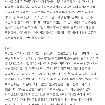
이사를 오게 된 주인공 아이가 자개장에서 나온 신비한 할머니를 만나 자개
나라를 모험하며 다시 힘을 얻게 되는 이야기입니다. 부모님의 맞벌이로 인해
혼자 시간을 보내는 일이 많은 아이는 답답한 마음에 자기도 모르게 자개장
할머니를 부르게 됩니다. 자개장에서 나온 자개장 할머니는 아이를 따뜻하게
보살펴 줄 뿐 아니라 아이에게 유쾌한 가르침을 주고, 살아가면서 가장 소중한
보석이 무엇인지도 알려 줍니다. 이 책은 ‘힘든 상황에서도 희망을 잃지 않고
당당하게 나아가라’라는 메시지를 통해 이 책을 읽는 독자들이 내 안의 소중한
보석을 발견할 수 있도록 도와줍니다.
[줄거리]
이삿짐 트럭에 커다란 자개장이 실렸습니다. 정들었던 동네를 떠나며 세 식구는
속상한 마음이 들었지만, 엄마는 자개장만 있으면 새로운 곳에서도 다시 일어설
수 있다고 했습니다. 하지만 이사를 온 곳에서 정작 아이는 함께 놀 친구가 없어
심심하기만 합니다. 더군다나 덩치 큰 자개장이 좁은 방 한가운데를 떡하니
차지하고 있으니, 아이는 그 모습이 못마땅하게 느껴졌습니다. ‘치, 태권도장에
가면 나도 친구들 많은데…….’ 온종일 집에서 자개장과 함께 시간을 보내야 했던
아이는 태권도 학원에 다니고 싶었지만, 사범님은 어른과 함께 다시 오라고
했습니다. 아이는 답답한 마음에 “아무라도 상관없으니 지금 당장 어른이
나타났으면 좋겠다!”라고 크게 소리를 지르고, 때마침 자개장 속에서 “짜잔!”
하고 온몸이 자개 무늬로 알록달록한 자개장 할머니가 나타납니다. 자개장
할머니를 만난 아이는 새로운 자개 세상을 경험하게 되는데…….