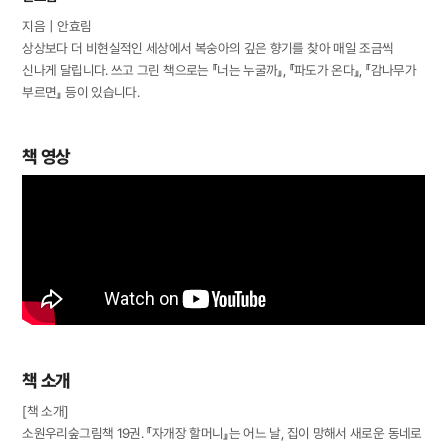
지음｜안효림
상상보다 더 비현실적인 세상에서 복숭아의 깊은 향기를 찾아 매일 조금씩
신나게 달립니다. 쓰고 그린 책으로는 『너는 누굴까』, 『파도가 온다』, 『감나무가
부르면』 등이 있습니다.
책 영상
책 소개
[책 소개]
소원우리숲그림책 19권. 『자개장 할머니』는 어느 날, 집이 망해서 새로운 동네로