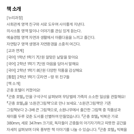
책 소개
[누리과정]
사회관계 영역 친구와 서로 도우며 사이좋게 지낸다.
의사소통 영역 말이나 이야기를 관심 있게 듣는다.
예술경험 영역 자연과 생활에서 아름다움을 느끼고 즐긴다.
자연탐구 영역 생명과 자연환경을 소중히 여긴다.
[교과 연계]
[국어] 1학년 1학기 7단원 알맞은 낱말을 찾아요
[국어] 2학년 1학기 7단원 마음을 담아서 말해요
[국어] 2학년 1학기 8단원 다양한 작품을 감상해요
[통합] 2학년 1학기 ②자연 – 땅 위 친구들
[책 소개]
곤충 호텔이 커졌어요!
『곤충 호텔』 안을 구석구석 살펴보며 무당벌레 가족의 소소한 일상을 관찰해요!
『곤충 호텔』을 ‘소원큰그림책’으로 만나 보세요. ‘소원큰그림책’은 기존
그림책보다 2~3배 큰 그림책으로, 소원나무에서 출간한 그림책 중 작품성과
재미를 두루 갖춘 도서를 선별하여 만들었습니다. 『곤충 호텔』 빅북은 가로
380mm, 세로 347mm 크기로, 독자들이 곤충들의 아기자기하고 따뜻한 공간을
자세히 살펴보며 더욱 풍부한 책 이야기를 나눌 수 있습니다. 『곤충 호텔』 빅북을