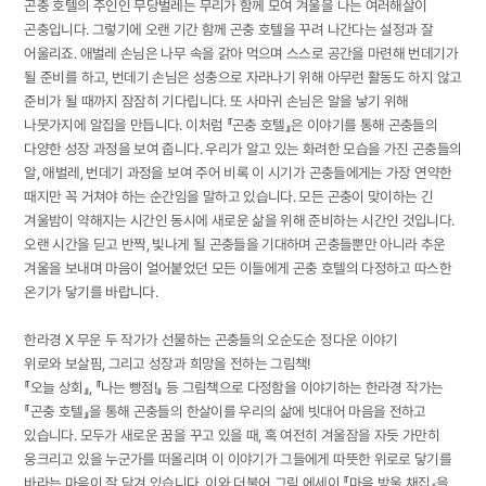
곤충 호텔의 주인인 무당벌레는 무리가 함께 모여 겨울을 나는 여러해살이
곤충입니다. 그렇기에 오랜 기간 함께 곤충 호텔을 꾸려 나간다는 설정과 잘
어울리죠. 애벌레 손님은 나무 속을 갉아 먹으며 스스로 공간을 마련해 번데기가
될 준비를 하고, 번데기 손님은 성충으로 자라나기 위해 아무런 활동도 하지 않고
준비가 될 때까지 잠잠히 기다립니다. 또 사마귀 손님은 알을 낳기 위해
나뭇가지에 알집을 만듭니다. 이처럼 『곤충 호텔』은 이야기를 통해 곤충들의
다양한 성장 과정을 보여 줍니다. 우리가 알고 있는 화려한 모습을 가진 곤충들의
알, 애벌레, 번데기 과정을 보여 주어 비록 이 시기가 곤충들에게는 가장 연약한
때지만 꼭 거쳐야 하는 순간임을 말하고 있습니다. 모든 곤충이 맞이하는 긴
겨울밤이 약해지는 시간인 동시에 새로운 삶을 위해 준비하는 시간인 것입니다.
오랜 시간을 딛고 반짝, 빛나게 될 곤충들을 기대하며 곤충들뿐만 아니라 추운
겨울을 보내며 마음이 얼어붙었던 모든 이들에게 곤충 호텔의 다정하고 따스한
온기가 닿기를 바랍니다.
한라경 X 무운 두 작가가 선물하는 곤충들의 오순도순 정다운 이야기
위로와 보살핌, 그리고 성장과 희망을 전하는 그림책!
『오늘 상회』, 『나는 빵점!』 등 그림책으로 다정함을 이야기하는 한라경 작가는
『곤충 호텔』을 통해 곤충들의 한살이를 우리의 삶에 빗대어 마음을 전하고
있습니다. 모두가 새로운 꿈을 꾸고 있을 때, 혹 여전히 겨울잠을 자듯 가만히
웅크리고 있을 누군가를 떠올리며 이 이야기가 그들에게 따뜻한 위로로 닿기를
바라는 마음이 잘 담겨 있습니다. 이와 더불어 그림 에세이 『마음 방울 채집』을