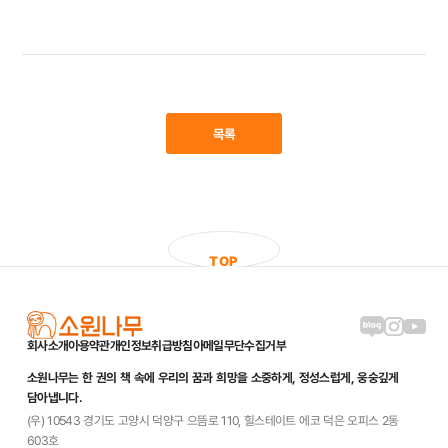
목록
T
O
P
블로그 링크
인스타그램
유튜브
회사소개
이용약관
개인정보취급방침
이메일무단수집거부
소원나무는 한 권의 책 속에 우리의 꿈과 희망을 소중하게, 정성스럽게, 웅숭깊게
담아냅니다.
(우) 10543 경기도 고양시 덕양구 으뜸로 110, 힐스테이트 에코 덕은 오피스 2동
603호