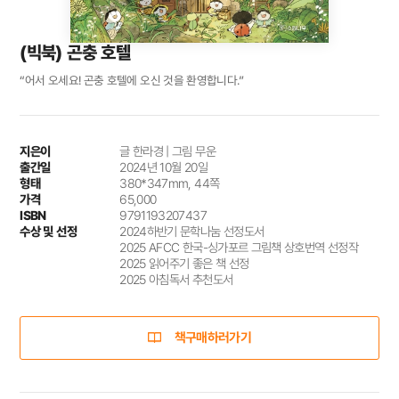
(빅북) 곤충 호텔
“어서 오세요! 곤충 호텔에 오신 것을 환영합니다.”
지은이
글 한라경 | 그림 무운
출간일
2024년 10월 20일
형태
380*347mm, 44쪽
가격
65,000
ISBN
9791193207437
수상 및 선정
2024하반기 문학나눔 선정도서
2025 AFCC 한국-싱가포르 그림책 상호번역 선정작
2025 읽어주기 좋은 책 선정
2025 아침독서 추천도서
책구매하러가기