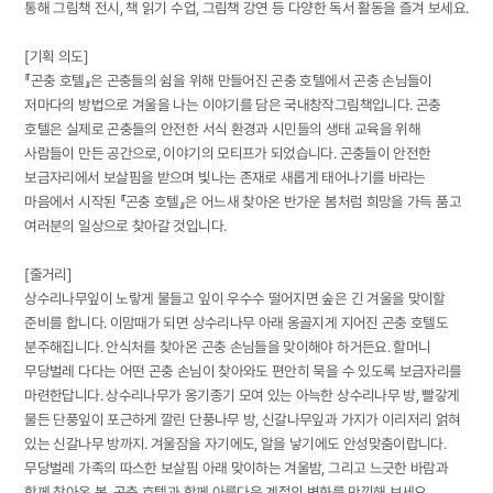
통해 그림책 전시, 책 읽기 수업, 그림책 강연 등 다양한 독서 활동을 즐겨 보세요.
[기획 의도]
『곤충 호텔』은 곤충들의 쉼을 위해 만들어진 곤충 호텔에서 곤충 손님들이
저마다의 방법으로 겨울을 나는 이야기를 담은 국내창작그림책입니다. 곤충
호텔은 실제로 곤충들의 안전한 서식 환경과 시민들의 생태 교육을 위해
사람들이 만든 공간으로, 이야기의 모티프가 되었습니다. 곤충들이 안전한
보금자리에서 보살핌을 받으며 빛나는 존재로 새롭게 태어나기를 바라는
마음에서 시작된 『곤충 호텔』은 어느새 찾아온 반가운 봄처럼 희망을 가득 품고
여러분의 일상으로 찾아갈 것입니다.
[줄거리]
상수리나무잎이 노랗게 물들고 잎이 우수수 떨어지면 숲은 긴 겨울을 맞이할
준비를 합니다. 이맘때가 되면 상수리나무 아래 옹골지게 지어진 곤충 호텔도
분주해집니다. 안식처를 찾아온 곤충 손님들을 맞이해야 하거든요. 할머니
무당벌레 다다는 어떤 곤충 손님이 찾아와도 편안히 묵을 수 있도록 보금자리를
마련한답니다. 상수리나무가 옹기종기 모여 있는 아늑한 상수리나무 방, 빨갛게
물든 단풍잎이 포근하게 깔린 단풍나무 방, 신갈나무잎과 가지가 이리저리 얽혀
있는 신갈나무 방까지. 겨울잠을 자기에도, 알을 낳기에도 안성맞춤이랍니다.
무당벌레 가족의 따스한 보살핌 아래 맞이하는 겨울밤, 그리고 느긋한 바람과
함께 찾아온 봄. 곤충 호텔과 함께 아름다운 계절의 변화를 만끽해 보세요.