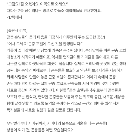
“그럼요! 잘 오셨어요. 이쪽으로 오세요.”
다다는 2층 상수리나무 방으로 하늘소 애벌레들을 안내했어요.
-17쪽에서
[출판사 리뷰]
곤충 손님들의 몸과 마음을 다정하게 어루만져 주는 포근한 공간!
“어서 오세요! 곤충 호텔에 오신 것을 환영합니다.”
가을이 끝나갈 때면 무당벌레 가족은 분주해집니다. 손님맞이를 위한 곤충 호텔
대청소가 시작되기 때문이죠. 억새풀 먼지떨이로 거미줄을 떨어내고, 마른
나뭇잎 걸레로 마룻바닥도 깨끗이 닦습니다. 실제로 우리나라 곳곳에 있는 생태
공원에는 농약의 피해로부터 곤충들을 보호하고 안전한 보금자리를 제공하기
위해 사람들이 만들어 놓은 곤충 호텔이 존재합니다. 이야기 속에서 곤충
손님마다 방이 다르듯 실제 곤충 호텔도 곤충들의 서식 환경에 맞게 다양한
재료로 공간이 꾸려져 있답니다. 이렇듯 『곤충 호텔』은 추위로부터 곤충들을
보호해 주는 안식처, 연약한 곤충들을 보듬어 주는 위로의 공간, 새로운 세상을
향해 날갯짓할 수 있도록 도약을 준비하는 장소로 공간의 의미를 확장 시켜
독자분들께 새로운 설렘과 깊은 감동을 전합니다.
무당벌레부터 사마귀까지, 저마다의 모습으로 겨울을 나는 곤충들!
성충이 되기 전, 곤충들은 어떤 모습일까요?