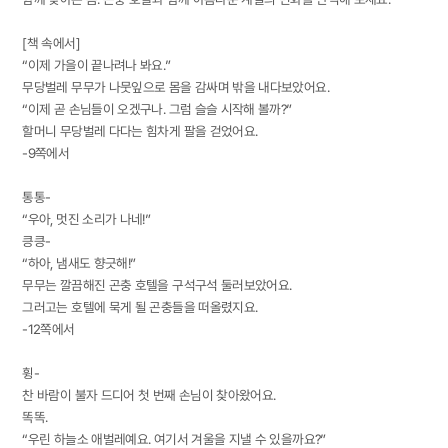
[책 속에서]
“이제 가을이 끝나려나 봐요.”
무당벌레 무무가 나뭇잎으로 몸을 감싸며 밖을 내다보았어요.
“이제 곧 손님들이 오겠구나. 그럼 슬슬 시작해 볼까?”
할머니 무당벌레 다다는 힘차게 팔을 걷었어요.
-9쪽에서
통통-
“우아, 멋진 소리가 나네!”
킁킁-
“하아, 냄새도 향긋해!”
무무는 깔끔해진 곤충 호텔을 구석구석 둘러보았어요.
그러고는 호텔에 묵게 될 곤충들을 떠올렸지요.
-12쪽에서
휭-
찬 바람이 불자 드디어 첫 번째 손님이 찾아왔어요.
똑똑.
“우린 하늘소 애벌레예요. 여기서 겨울을 지낼 수 있을까요?”