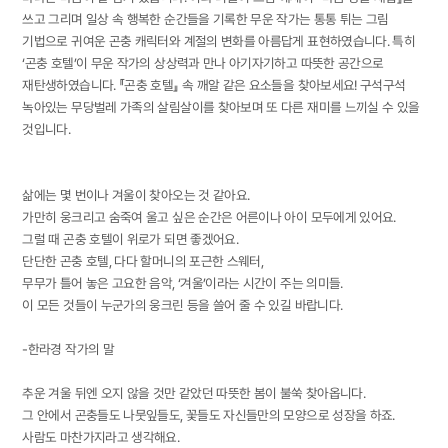
쓰고 그리며 일상 속 행복한 순간들을 기록한 무운 작가는 통통 튀는 그림
기법으로 귀여운 곤충 캐릭터와 계절의 변화를 아름답게 표현하였습니다. 특히
‘곤충 호텔’이 무운 작가의 상상력과 만나 아기자기하고 따뜻한 공간으로
재탄생하였습니다. 『곤충 호텔』 속 깨알 같은 요소들을 찾아보세요! 구석구석
녹아있는 무당벌레 가족의 살림살이를 찾아보며 또 다른 재미를 느끼실 수 있을
것입니다.
삶에는 몇 번이나 겨울이 찾아오는 것 같아요.
가만히 웅크리고 숨죽여 울고 싶은 순간은 어른이나 아이 모두에게 있어요.
그럴 때 곤충 호텔이 위로가 되면 좋겠어요.
단단한 곤충 호텔, 다다 할머니의 포근한 스웨터,
무무가 틀어 놓은 고요한 음악, ‘겨울’이라는 시간이 주는 의미들.
이 모든 것들이 누군가의 웅크린 등을 쓸어 줄 수 있길 바랍니다.
-한라경 작가의 말
추운 겨울 뒤엔 오지 않을 것만 같았던 따뜻한 봄이 불쑥 찾아옵니다.
그 안에서 곤충들도 나뭇잎들도, 꽃들도 자신들만의 모양으로 성장을 하죠.
사람도 마찬가지라고 생각해요.