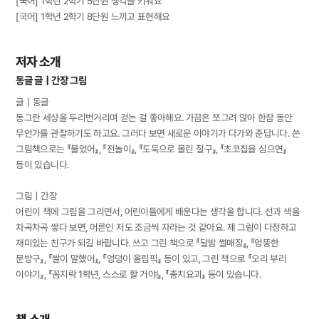
[국어] 1학년 2학기 5단원 생각을 키워요
[국어] 1학년 2학기 8단원 느끼고 표현해요
저자 소개
동글 글｜간장 그림
글｜동글
동그란 세상을 두리번거리며 걷는 걸 좋아해요. 가끔은 쪼그려 앉아 한참 동안
무언가를 관찰하기도 하고요. 그러다 보면 새로운 이야기가 다가와 준답니다. 쓴
그림책으로는 『물었어』, 『전놀이』, 『도둑으로 몰린 절구』, 『초코칩을 심으면』
등이 있습니다.
그림｜간장
어린이 책에 그림을 그리면서, 어린이들에게 배운다는 생각을 합니다. 선과 색을
차곡차곡 쌓다 보면, 어른인 저도 조금씩 자라는 것 같아요. 제 그림이 다정하고
재미있는 친구가 되길 바랍니다. 쓰고 그린 책으로 『달밤 썰매장』, 『엉뚱한
문방구』, 『쌀이 말했어』, 『엉덩이 올림픽』 등이 있고, 그린 책으로 『오리 부리
이야기』, 『꼼지락 1학년, 스스로 할 거야!』, 『충치요괴』 등이 있습니다.