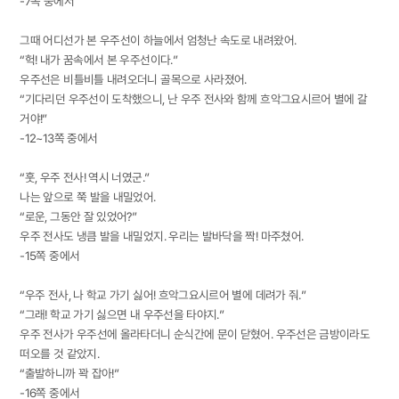
-7쪽 중에서
그때 어디선가 본 우주선이 하늘에서 엄청난 속도로 내려왔어.
“헉! 내가 꿈속에서 본 우주선이다.”
우주선은 비틀비틀 내려오더니 골목으로 사라졌어.
“기다리던 우주선이 도착했으니, 난 우주 전사와 함께 흐악그요시르어 별에 갈
거야!”
-12~13쪽 중에서
“훗, 우주 전사! 역시 너였군.”
나는 앞으로 쭉 발을 내밀었어.
“로운, 그동안 잘 있었어?”
우주 전사도 냉큼 발을 내밀었지. 우리는 발바닥을 짝! 마주쳤어.
-15쪽 중에서
“우주 전사, 나 학교 가기 싫어! 흐악그요시르어 별에 데려가 줘.”
“그래! 학교 가기 싫으면 내 우주선을 타야지.”
우주 전사가 우주선에 올라타더니 순식간에 문이 닫혔어. 우주선은 금방이라도
떠오를 것 같았지.
“출발하니까 꽉 잡아!”
-16쪽 중에서