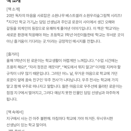
책 소개
[책 소개]
20만 독자의 마음을 사로잡은 소원나무 베스트셀러 소원우리숲그림책 시리즈!
『지구인 학교 가기』는 담임 선생님과 주인공 로운이 사이에서 생긴 오해와
갈등을 외계인의 등장으로 유쾌하게 풀어낸 이야기입니다. 이 책은 ‘학교’라는
새로운 환경에 적응해야 하는 초등학교 1학년 어린이들한테 ‘학교는 무서운 곳이
아닌 즐거움이 기다리는 곳.’이라는 긍정적인 메시지를 전합니다.
[줄거리]
올해 1학년이 된 로운이는 학교생활이 어렵게만 느껴집니다. “수업 시간에는
조용히 해요!”, “자리 정돈은 깨끗이!”, “복도에서 뛰지 말고!” 이처럼 지켜야 할
규칙이 너무 많기 때문입니다. 그러던 어느 날, 무거운 마음으로 학교에 가던
로운이 앞에 꿈속 친구인 ‘우주 전사’가 나타납니다. 우주 전사는 학교에 가지
말고 함께 우주로 떠나자고 말합니다. 들뜬 마음으로 우주선에 올라탄 로운이는
점점 지구에서 멀어지고, 그러다 예상치 못한 인물인 담임 선생님과 마주하게
됩니다.
[책 속에서]
지구에서 사는 건 아주 불편해. 아침마다 학교에 가야 하거든. 무시무시한
선생님이 있는 학교 말이야.