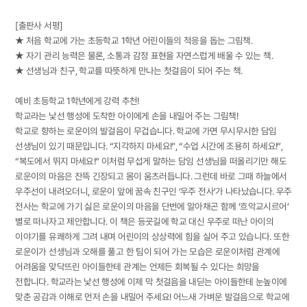
[출판사 서평]
★ 처음 학교에 가는 초등학교 1학년 어린이들의 적응을 돕는 그림책.
★ 자기 관리 능력은 물론, 소통과 감정 표현을 자연스럽게 배울 수 있는 책.
★ 선생님과 친구, 학교를 따뜻하게 만나는 첫걸음이 되어 주는 책.
예비 초등학교 1학년에게 강력 추천!
학교라는 낯선 행성에 도착한 아이에게 손을 내밀어 주는 그림책!
학교로 향하는 로운이의 발걸음이 무겁습니다. 학교에 가면 무시무시한 담임
선생님이 있기 때문입니다. “지각하지 마세요!”, “수업 시간에 조용히 하세요!”,
“복도에서 뛰지 마세요!” 이처럼 무섭게 말하는 담임 선생님을 떠올리기만 해도
로운이의 마음은 잔뜩 긴장되고 몸이 움츠러듭니다. 그런데 바로 그때 하늘에서
우주선이 내려오더니, 로운이 앞에 꿈속 친구인 ‘우주 전사’가 나타났습니다. 우주
전사는 학교에 가기 싫은 로운이의 마음을 단번에 알아채곤 함께 ‘흐악교시르어’
별로 떠나자고 제안합니다. 이 책은 등굣길에 학교 대신 우주로 떠난 아이의
이야기를 유쾌하게 그려 내며 어린이의 상상력에 힘을 실어 주고 있습니다. 또한
로운이가 선생님과 오해를 풀고 한 팀이 되어 가는 모습은 로운이처럼 관계에
어려움을 맞닥뜨린 아이들한테 관계는 언제든 회복될 수 있다는 희망을
전합니다. 학교라는 낯선 행성에 이제 막 첫걸음을 내딛는 아이들한테 눈높이에
맞춘 공감과 이해로 먼저 손을 내밀어 주세요! 어느새 가벼운 발걸음으로 학교에