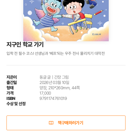
지구인 학교 가기
입학 전 필수 코스! 선생님과 ‘베프’되는 우주 전사 물리치기 대작전
지은이
동글 글｜간장 그림
출간일
2026년 03월 10일
형태
양장, 210*260mm, 44쪽
가격
17,000
ISBN
9791174761019
수상 및 선정
책구매하러가기