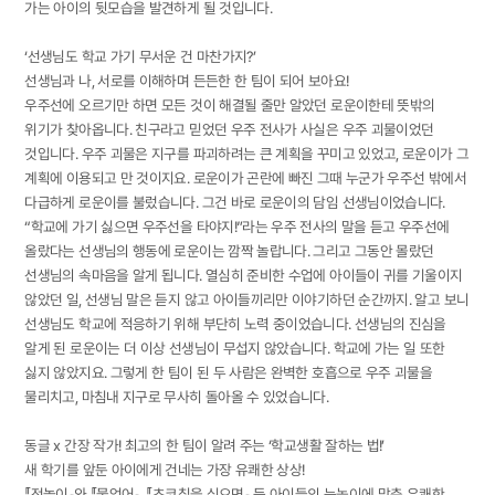
가는 아이의 뒷모습을 발견하게 될 것입니다.
‘선생님도 학교 가기 무서운 건 마찬가지?’
선생님과 나, 서로를 이해하며 든든한 한 팀이 되어 보아요!
우주선에 오르기만 하면 모든 것이 해결될 줄만 알았던 로운이한테 뜻밖의
위기가 찾아옵니다. 친구라고 믿었던 우주 전사가 사실은 우주 괴물이었던
것입니다. 우주 괴물은 지구를 파괴하려는 큰 계획을 꾸미고 있었고, 로운이가 그
계획에 이용되고 만 것이지요. 로운이가 곤란에 빠진 그때 누군가 우주선 밖에서
다급하게 로운이를 불렀습니다. 그건 바로 로운이의 담임 선생님이었습니다.
“학교에 가기 싫으면 우주선을 타야지!”라는 우주 전사의 말을 듣고 우주선에
올랐다는 선생님의 행동에 로운이는 깜짝 놀랍니다. 그리고 그동안 몰랐던
선생님의 속마음을 알게 됩니다. 열심히 준비한 수업에 아이들이 귀를 기울이지
않았던 일, 선생님 말은 듣지 않고 아이들끼리만 이야기하던 순간까지. 알고 보니
선생님도 학교에 적응하기 위해 부단히 노력 중이었습니다. 선생님의 진심을
알게 된 로운이는 더 이상 선생님이 무섭지 않았습니다. 학교에 가는 일 또한
싫지 않았지요. 그렇게 한 팀이 된 두 사람은 완벽한 호흡으로 우주 괴물을
물리치고, 마침내 지구로 무사히 돌아올 수 있었습니다.
동글 x 간장 작가! 최고의 한 팀이 알려 주는 ‘학교생활 잘하는 법!’
새 학기를 앞둔 아이에게 건네는 가장 유쾌한 상상!
『전놀이』와 『물었어』, 『초코칩을 심으면』 등 아이들의 눈높이에 맞춘 유쾌한