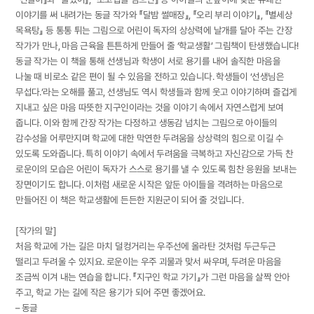
이야기를 써 내려가는 동글 작가와 『달밤 썰매장』, 『오리 부리 이야기』, 『별세상
목욕탕』 등 통통 튀는 그림으로 어린이 독자의 상상력에 날개를 달아 주는 간장
작가가 만나, 마음 근육을 튼튼하게 만들어 줄 ‘학교생활’ 그림책이 탄생했습니다!
동글 작가는 이 책을 통해 선생님과 학생이 서로 용기를 내어 솔직한 마음을
나눌 때 비로소 같은 편이 될 수 있음을 전하고 있습니다. 학생들이 ‘선생님은
무섭다.’라는 오해를 풀고, 선생님도 역시 학생들과 함께 웃고 이야기하며 즐겁게
지내고 싶은 마음 따뜻한 지구인이라는 것을 이야기 속에서 자연스럽게 보여
줍니다. 이와 함께 간장 작가는 다정하고 생동감 넘치는 그림으로 아이들의
감수성을 어루만지며 학교에 대한 막연한 두려움을 상상력의 힘으로 이길 수
있도록 도와줍니다. 특히 이야기 속에서 두려움을 극복하고 자신감으로 가득 찬
로운이의 모습은 어린이 독자가 스스로 용기를 낼 수 있도록 힘찬 응원을 보내는
장면이기도 합니다. 이처럼 새로운 시작은 앞둔 아이들을 격려하는 마음으로
만들어진 이 책은 학교생활에 든든한 지원군이 되어 줄 것입니다.
[작가의 말]
처음 학교에 가는 길은 마치 덜컹거리는 우주선에 올라탄 것처럼 두근두근
떨리고 두려울 수 있지요. 로운이는 우주 괴물과 맞서 싸우며, 두려운 마음을
조금씩 이겨 내는 연습을 합니다. 『지구인 학교 가기』가 그런 마음을 살짝 안아
주고, 학교 가는 길에 작은 용기가 되어 주면 좋겠어요.
– 동글