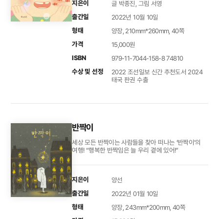
지은이
글 박종진, 그림 서영
출간일
2022년 10월 10일
형태
양장, 210mm*260mm, 40쪽
가격
15,000원
ISBN
979-11-7044-158-8 74810
수상 및 선정
2022 조선일보 신간 추천도서 2024
태국 판권 수출
반짝이
세상 모든 반짝이는 사람들을 찾아 떠나는 ‘반짝이’의
여행! “행복한 반짝임은 늘 우리 곁에 있어!”
지은이
양선
출간일
2022년 01월 10일
형태
양장, 243mm*200mm, 40쪽