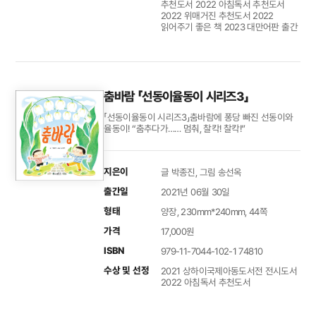
추천도서 2022 아침독서 추천도서
2022 위매거진 추천도서 2022
읽어주기 좋은 책 2023 대만어판 출간
춤바람 「선동이율동이 시리즈3」
「선동이율동이 시리즈3」춤바람에 퐁당 빠진 선동이와
율동이! “춤추다가…… 멈춰, 찰칵! 찰칵!”
지은이
글 박종진, 그림 송선옥
출간일
2021년 06월 30일
형태
양장, 230mm*240mm, 44쪽
가격
17,000원
ISBN
979-11-7044-102-1 74810
수상 및 선정
2021 상하이국제아동도서전 전시도서
2022 아침독서 추천도서