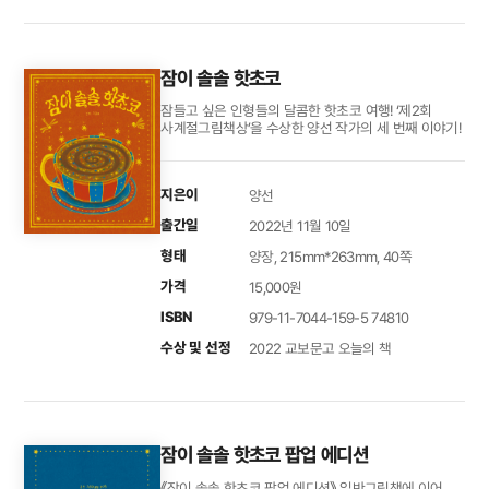
잠이 솔솔 핫초코
잠들고 싶은 인형들의 달콤한 핫초코 여행! ‘제2회
사계절그림책상’을 수상한 양선 작가의 세 번째 이야기!
지은이
양선
출간일
2022년 11월 10일
형태
양장, 215mm*263mm, 40쪽
가격
15,000원
ISBN
979-11-7044-159-5 74810
수상 및 선정
2022 교보문고 오늘의 책
잠이 솔솔 핫초코 팝업 에디션
《잠이 솔솔 핫초코 팝업 에디션》 일반그림책에 이어