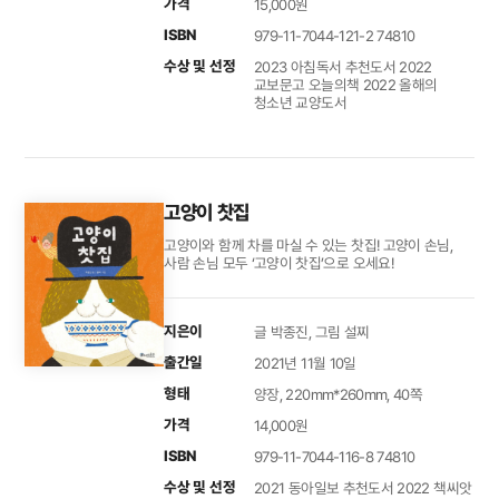
가격
15,000원
ISBN
979-11-7044-121-2 74810
수상 및 선정
2023 아침독서 추천도서 2022
교보문고 오늘의책 2022 올해의
청소년 교양도서
고양이 찻집
고양이와 함께 차를 마실 수 있는 찻집! 고양이 손님,
사람 손님 모두 ‘고양이 찻집’으로 오세요!
지은이
글 박종진, 그림 설찌
출간일
2021년 11월 10일
형태
양장, 220mm*260mm, 40쪽
가격
14,000원
ISBN
979-11-7044-116-8 74810
수상 및 선정
2021 동아일보 추천도서 2022 책씨앗