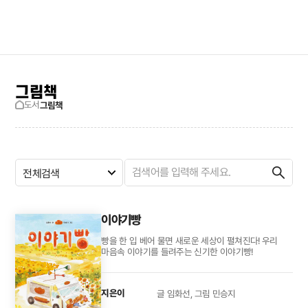
검색창 보기
사이트맵
그림책
도서
그림책
전체검색
이야기빵
빵을 한 입 베어 물면 새로운 세상이 펼쳐진다! 우리
마음속 이야기를 들려주는 신기한 이야기빵!
지은이
글 임화선, 그림 민승지