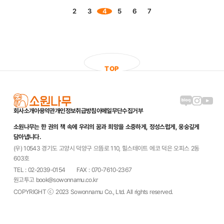
2
3
4
5
6
7
T
O
P
블로그 링크
인스타그램
유튜브
회사소개
이용약관
개인정보취급방침
이메일무단수집거부
소원나무는 한 권의 책 속에 우리의 꿈과 희망을 소중하게, 정성스럽게, 웅숭깊게
담아냅니다.
(우) 10543 경기도 고양시 덕양구 으뜸로 110, 힐스테이트 에코 덕은 오피스 2동
603호
TEL : 02-2039-0154
FAX : 070-7610-2367
원고투고 book@sowonnamu.co.kr
COPYRIGHT ⓒ 2023 Sowonnamu Co., Ltd. All rights reserved.