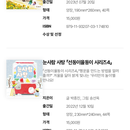
출간일
2023년 07월 20일
형태
양장, 190mm*260mm, 40쪽
가격
15,000원
ISBN
979-11-93207-03-1 74810
수상 및 선정
눈사람 사탕 「선동이율동이 시리즈4」
「선동이율동이 시리즈4」“행운을 만드는 방법을 알려
줄까?” 겨울을 닮아 밝게 빛나는 ‘우리만의 놀이’를
만나요!
지은이
글 박종진, 그림 송선옥
출간일
2022년 12월 10일
형태
양장, 230mm*240mm, 44쪽
가격
15,000원