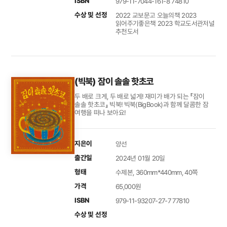
ISBN
979-11-7044-161-8 74810
수상 및 선정
2022 교보문고 오늘의책 2023
읽어주기좋은책 2023 학교도서관저널
추천도서
(빅북) 잠이 솔솔 핫초코
두 배로 크게, 두 배로 넓게! 재미가 배가 되는 『잠이
솔솔 핫초코』 빅북! 빅북(BigBook)과 함께 달콤한 잠
여행을 떠나 보아요!
지은이
양선
출간일
2024년 01월 20일
형태
수제본, 360mm*440mm, 40쪽
가격
65,000원
ISBN
979-11-93207-27-7 77810
수상 및 선정