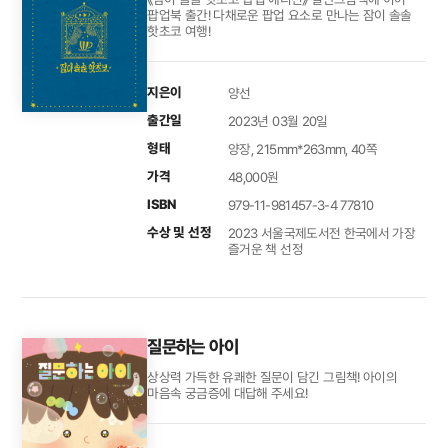
팝업북 출간! 다채로운 팝업 요소로 만나는 잠이 솔솔
핫초코 여행!
지은이
양선
출간일
2023년 03월 20일
형태
양장, 215mm*263mm, 40쪽
가격
48,000원
ISBN
979-11-981457-3-4 77810
수상 및 선정
2023 서울국제도서전 한국에서 가장
즐거운 책 선정
질문하는 아이
상상력 가득한 유쾌한 질문이 담긴 그림책! 아이의
마음속 궁금증에 대답해 주세요!