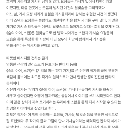
호박이 사라지고 가시만 남게 되었다. 요정들은 가시가 있어서 다행이라고
여겼지만, 마음 한곳에는 웃음이 넘치던 예전의 달빛숲을 그리워했다.
어느 날, 가시 요정 새라가 불붙은 가시울타리에 갇히는 위험한 사건이 생겼다.
이때 스완과 요정들은 놀랍게도 예전처럼 힘을 합쳐 새라를 구해 냈다. 이 일을
계기로 가시숲 요정들은 예전의 달빛숲으로 돌아가고 싶다는 희망을 갖게 된다.
《숲의 아이, 스완》은 달빛숲으로 한 발짝 나아가는 스완과 가시숲 요정들의
모습을 통해 특정한 한 사람이 아닌 모두의 희망이 합해져서 가시숲을
변화시킨다는 메시지를 전하고 있다.
따뜻한 메시지를 전하는 글과
영롱한 색감의 일러스트가 돋보이는 판타지 동화!
《숲의 아이, 스완》은 《기억을 파는 향기 가게》를 쓴 신은영 작가의 글에 영롱한
색감이 돋보이는 최도은 작가의 일러스트가 만나 탄생한 흥미진진한 판타지
동화이다.
신은영 작가는 ‘우리가 《숲의 아이, 스완》의 가시나무들처럼 가시를 뾰족이
세우고 살아간다면 어떻게 될까?’라는 상상에서 이야기를 쓰기 시작했다고 한다.
이미 많은 상처에 지쳐 포기하려는 우리에게 스완을 통해 다시 시작할 수 있다는
희망을 이야기하고 싶었다고 한다.
최도은 작가는 이 책에 등장하는 요정들, 가시숲, 달빛숲 등을 영롱한 색감으로
잘 표현했다. 두 작가의 글과 그림이 만나 가시숲이라는 매력적인 판타지 세계가
완성되었고, 덕분에 이 책을 읽는 독자라면 처음부터 끝까지 시간 가는 줄 모른