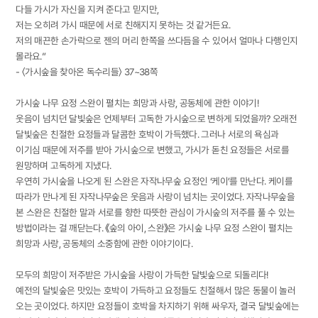
다들 가시가 자신을 지켜 준다고 믿지만,
저는 오히려 가시 때문에 서로 친해지지 못하는 것 같거든요.
저의 매끈한 손가락으로 젠의 머리 한쪽을 쓰다듬을 수 있어서 얼마나 다행인지
몰라요.”
- 〈가시숲을 찾아온 독수리들〉 37~38쪽
가시숲 나무 요정 스완이 펼치는 희망과 사랑, 공동체에 관한 이야기!
웃음이 넘치던 달빛숲은 언제부터 고독한 가시숲으로 변하게 되었을까? 오래전
달빛숲은 친절한 요정들과 달콤한 호박이 가득했다. 그러나 서로의 욕심과
이기심 때문에 저주를 받아 가시숲으로 변했고, 가시가 돋친 요정들은 서로를
원망하며 고독하게 지냈다.
우연히 가시숲을 나오게 된 스완은 자작나무숲 요정인 ‘케이’를 만난다. 케이를
따라가 만나게 된 자작나무숲은 웃음과 사랑이 넘치는 곳이었다. 자작나무숲을
본 스완은 친절한 말과 서로를 향한 따뜻한 관심이 가시숲의 저주를 풀 수 있는
방법이라는 걸 깨닫는다. 《숲의 아이, 스완》은 가시숲 나무 요정 스완이 펼치는
희망과 사랑, 공동체의 소중함에 관한 이야기이다.
모두의 희망이 저주받은 가시숲을 사랑이 가득한 달빛숲으로 되돌리다!
예전의 달빛숲은 맛있는 호박이 가득하고 요정들도 친절해서 많은 동물이 놀러
오는 곳이었다. 하지만 요정들이 호박을 차지하기 위해 싸우자, 결국 달빛숲에는