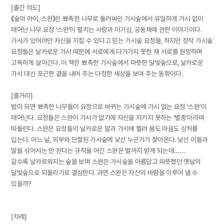
[출간 의도]
《숲의 아이, 스완》은 뾰족한 나무로 둘러싸인 가시숲에서 유일하게 가시 없이
태어난 나무 요정 ‘스완’이 펼치는 사랑과 이기심, 공동체에 관한 이야기이다.
가시가 있어야만 자신을 지킬 수 있다고 믿는 가시숲 요정들, 하지만 정작 가시숲
요정들은 날카로운 가시 때문에 서로에게 다가가지 못한 채 서로를 원망하며
고독하게 살아간다. 이 책은 뾰족한 가시숲에서 따뜻한 달빛숲으로, 날카로운
가시 대신 포근한 곁을 내어 주는 다정한 세상을 보여 주는 동화이다.
[줄거리]
밤이 되면 뾰족한 나무들이 요정으로 바뀌는 가시숲에 가시 없는 요정 ‘스완’이
태어난다. 요정들은 스완이 가시가 없기에 자신을 지키지 못하는 ‘별종’이라며
따돌린다. 스완은 요정들의 날카로운 말과 가시에 찔려 몸도 마음도 상처를
입는다. 어느 날, 외부와 단절된 가시숲에 낯선 누군가가 찾아온다. 낯선 이들과
말을 섞어서는 안 된다는 규칙을 어긴 스완은 벌까지 받게 되는데…….
갈수록 날카로워지는 숲을 보며 스완은 가시숲을 아름답고 따뜻했던 옛날의
달빛숲으로 되돌리기로 결심한다. 과연 스완은 자신의 바람을 이루어 낼 수
있을까?
[차례]