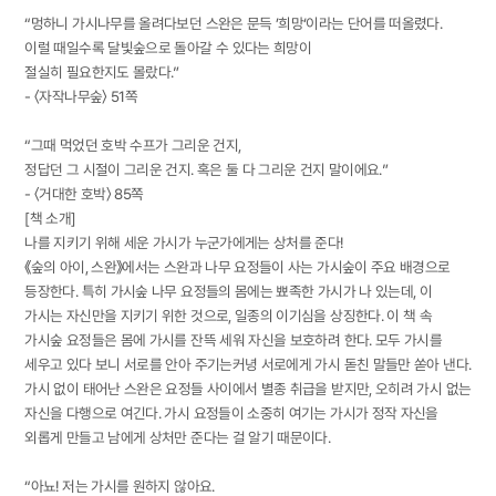
“멍하니 가시나무를 올려다보던 스완은 문득 ’희망‘이라는 단어를 떠올렸다.
이럴 때일수록 달빛숲으로 돌아갈 수 있다는 희망이
절실히 필요한지도 몰랐다.”
- 〈자작나무숲〉 51쪽
“그때 먹었던 호박 수프가 그리운 건지,
정답던 그 시절이 그리운 건지. 혹은 둘 다 그리운 건지 말이에요.”
- 〈거대한 호박〉 85쪽
[책 소개]
나를 지키기 위해 세운 가시가 누군가에게는 상처를 준다!
《숲의 아이, 스완》에서는 스완과 나무 요정들이 사는 가시숲이 주요 배경으로
등장한다. 특히 가시숲 나무 요정들의 몸에는 뾰족한 가시가 나 있는데, 이
가시는 자신만을 지키기 위한 것으로, 일종의 이기심을 상징한다. 이 책 속
가시숲 요정들은 몸에 가시를 잔뜩 세워 자신을 보호하려 한다. 모두 가시를
세우고 있다 보니 서로를 안아 주기는커녕 서로에게 가시 돋친 말들만 쏟아 낸다.
가시 없이 태어난 스완은 요정들 사이에서 별종 취급을 받지만, 오히려 가시 없는
자신을 다행으로 여긴다. 가시 요정들이 소중히 여기는 가시가 정작 자신을
외롭게 만들고 남에게 상처만 준다는 걸 알기 때문이다.
“아뇨! 저는 가시를 원하지 않아요.