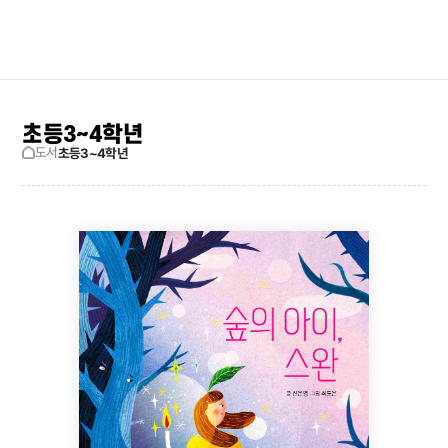
검색창 보기
사이트맵
초등3~4학년
도서
초등3~4학년