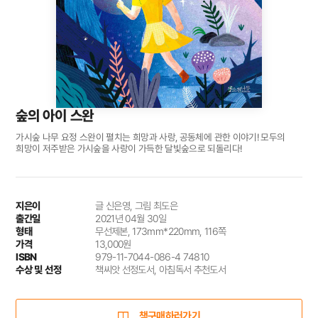
숲의 아이 스완
가시숲 나무 요정 스완이 펼치는 희망과 사랑, 공동체에 관한 이야기! 모두의
희망이 저주받은 가시숲을 사랑이 가득한 달빛숲으로 되돌리다!
지은이
글 신은영, 그림 최도은
출간일
2021년 04월 30일
형태
무선제본, 173mm*220mm, 116쪽
가격
13,000원
ISBN
979-11-7044-086-4 74810
수상 및 선정
책씨앗 선정도서, 아침독서 추천도서
책구매하러가기