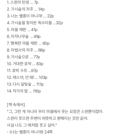
1. 스완의 탄생 … 7p
2. 가시숲의 저주 … 14p
3. 너는 별종이 아니야! … 22p
4. 가시숲을 찾아온 독수리들 …32p
5. 마을 재판 … 41p
6. 자작나무숲 … 49p
7. 행복한 마을 재판 … 60p
8. 마법사의 저주 … 68p
9. 가시숲으로 … 77p
10. 거대한 호박 … 83p
11. 호박 수프 …97p
12. 레스야, 안 돼! … 103p
13. 다시 달빛숲 … 111p
14. 작가의 말 … 116p
[책 속에서]
“그, 그런 게 아니라 우리 마을에서 웃는 요정은 스완뿐이잖아.
스완이 웃으면 주변이 따뜻하고 환해지는 것만 같아.
사실 나도 그 애처럼 웃고 싶어.”
- 〈너는 별종이 아니야!〉 24쪽