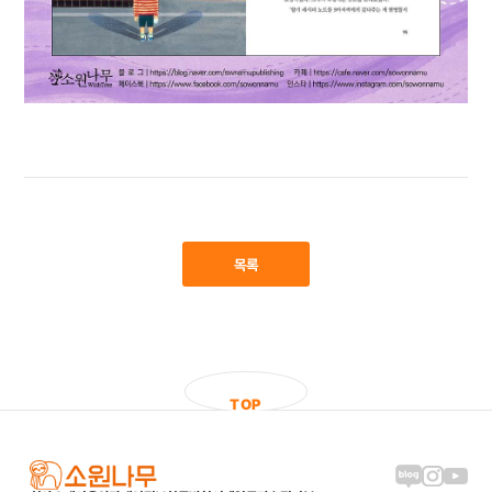
목록
T
O
P
블로그 링크
인스타그램
유튜브