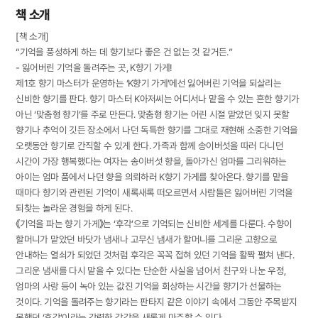
책 소개
[책 소개]
“기억을 풍성하게 하는 데 향기보다 좋은 건 없는 것 같거든.”
- 잃어버린 기억을 돌려주는 곳, K향기 가게!
제1호 향기 마스터가 운영하는 ‘K향기 가게’에선 잃어버린 기억을 되살리는
신비한 향기를 판다. 향기 마스터 K아저씨는 어디서나 맡을 수 있는 흔한 향기가
아닌 ‘맞춤형 향기’를 주로 만든다. 맞춤형 향기는 어린 시절 맡았던 잊지 못할
향기나 추억이 깃든 장소에서 나던 독특한 향기를 그대로 재현해 소중한 기억을
오랫동안 향기로 간직할 수 있게 한다. 가족과 함께 송이버섯을 따러 다니던
시간이 가장 행복했다는 여자는 송이버섯 향을, 돌아가신 엄마를 그리워하는
아이는 엄마 품에서 나던 향을 의뢰하러 K향기 가게를 찾아온다. 향기를 맡을
때마다 향기와 관련된 기억이 새록새록 떠오르면서 사람들은 잃어버린 기억을
되찾는 놀라운 경험을 하게 된다.
《기억을 파는 향기 가게》는 ‘후각’으로 기억되는 신비한 세계를 다룬다. 수향이
할머니가 맡았던 바닷가 냄새나 고무신 냄새가 할머니를 그리운 고향으로
안내하는 열쇠가 되었던 것처럼 후각은 꼭꼭 접혀 있던 기억을 활짝 펼쳐 낸다.
그리운 냄새를 다시 맡을 수 있다는 단순한 사실을 넘어서 친구와 나눈 우정,
엄마의 사랑 등이 녹아 있는 값진 기억을 회상하는 시간을 향기가 선물하는
것이다. 기억을 돌려주는 향기라는 판타지 같은 이야기 속에서 그동안 주목받지
못했던 ‘후각’이라는 강력한 감각을 새롭게 마주할 수 있다.