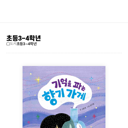
검색창 보기
사이트맵
초등3~4학년
도서
초등3~4학년