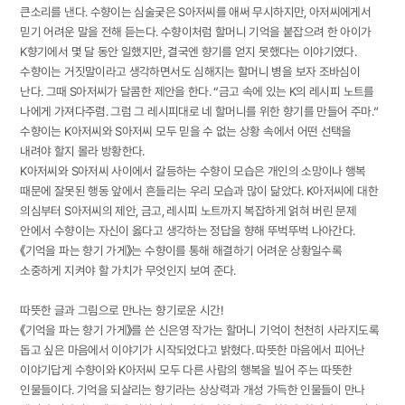
큰소리를 낸다. 수향이는 심술궂은 S아저씨를 애써 무시하지만, 아저씨에게서
믿기 어려운 말을 전해 듣는다. 수향이처럼 할머니 기억을 붙잡으려 한 아이가
K향기에서 몇 달 동안 일했지만, 결국엔 향기를 얻지 못했다는 이야기였다.
수향이는 거짓말이라고 생각하면서도 심해지는 할머니 병을 보자 조바심이
난다. 그때 S아저씨가 달콤한 제안을 한다. “금고 속에 있는 K의 레시피 노트를
나에게 가져다주렴. 그럼 그 레시피대로 네 할머니를 위한 향기를 만들어 주마.”
수향이는 K아저씨와 S아저씨 모두 믿을 수 없는 상황 속에서 어떤 선택을
내려야 할지 몰라 방황한다.
K아저씨와 S아저씨 사이에서 갈등하는 수향이 모습은 개인의 소망이나 행복
때문에 잘못된 행동 앞에서 흔들리는 우리 모습과 많이 닮았다. K아저씨에 대한
의심부터 S아저씨의 제안, 금고, 레시피 노트까지 복잡하게 얽혀 버린 문제
안에서 수향이는 자신이 옳다고 생각하는 정답을 향해 뚜벅뚜벅 나아간다.
《기억을 파는 향기 가게》는 수향이를 통해 해결하기 어려운 상황일수록
소중하게 지켜야 할 가치가 무엇인지 보여 준다.
따뜻한 글과 그림으로 만나는 향기로운 시간!
《기억을 파는 향기 가게》를 쓴 신은영 작가는 할머니 기억이 천천히 사라지도록
돕고 싶은 마음에서 이야기가 시작되었다고 밝혔다. 따뜻한 마음에서 피어난
이야기답게 수향이와 K아저씨 모두 다른 사람의 행복을 빌어 주는 따뜻한
인물들이다. 기억을 되살리는 향기라는 상상력과 개성 가득한 인물들이 만나