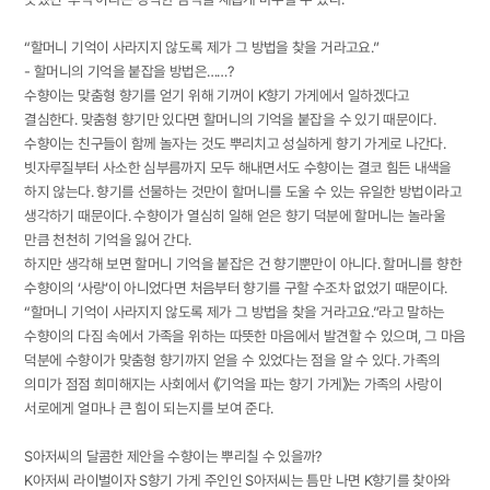
“할머니 기억이 사라지지 않도록 제가 그 방법을 찾을 거라고요.”
- 할머니의 기억을 붙잡을 방법은……?
수향이는 맞춤형 향기를 얻기 위해 기꺼이 K향기 가게에서 일하겠다고
결심한다. 맞춤형 향기만 있다면 할머니의 기억을 붙잡을 수 있기 때문이다.
수향이는 친구들이 함께 놀자는 것도 뿌리치고 성실하게 향기 가게로 나간다.
빗자루질부터 사소한 심부름까지 모두 해내면서도 수향이는 결코 힘든 내색을
하지 않는다. 향기를 선물하는 것만이 할머니를 도울 수 있는 유일한 방법이라고
생각하기 때문이다. 수향이가 열심히 일해 얻은 향기 덕분에 할머니는 놀라울
만큼 천천히 기억을 잃어 간다.
하지만 생각해 보면 할머니 기억을 붙잡은 건 향기뿐만이 아니다. 할머니를 향한
수향이의 ‘사랑’이 아니었다면 처음부터 향기를 구할 수조차 없었기 때문이다.
“할머니 기억이 사라지지 않도록 제가 그 방법을 찾을 거라고요.”라고 말하는
수향이의 다짐 속에서 가족을 위하는 따뜻한 마음에서 발견할 수 있으며, 그 마음
덕분에 수향이가 맞춤형 향기까지 얻을 수 있었다는 점을 알 수 있다. 가족의
의미가 점점 희미해지는 사회에서 《기억을 파는 향기 가게》는 가족의 사랑이
서로에게 얼마나 큰 힘이 되는지를 보여 준다.
S아저씨의 달콤한 제안을 수향이는 뿌리칠 수 있을까?
K아저씨 라이벌이자 S향기 가게 주인인 S아저씨는 틈만 나면 K향기를 찾아와