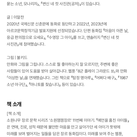
묻는 소년, 모나리자』, 『변신 네 컷 사진관(공저)』이 있습니다.
글 | 이알찬
2020년 국제신문 신춘문예 동화로 등단하고 2022년, 2023년에
아르코문학창작기금 발표지원에 선정되었습니다. 단편 동화집 『마음이 아픈 날,
응급 편의점으로 오세요』, 『수영장 그 아이』를 쓰고, 앤솔러지 『변신 네 컷
사진관』에 참여했습니다.
그림 | 불키드
만화와 그림을 그립니다. 스스로 뭘 좋아하는지 잘 모르지만, 주변에 좋은
사람들이 있어 도움을 받아 살아갑니다. 웹툰 「8군 플레이 그라운드 쑈」와 만화
「이상한 날」을 연재했습니다. 그린 책으로 『탐정 명아루』, 『어쩌다 배구』, 『1987
소년 야구단』, 『마니토를 찾습니다』 등이 있습니다.
책 소개
[책 소개]
소원나무 장르 문학 시리즈 ‘소원잼잼장르’ 11번째 이야기. 『예언을 훔친 아이들』
은 연애, 진로, 성적 때문에 불안한 마음을 안고 살아가던 세 아이가 뜻밖에
미래를 보며 벌어지는 일들을 담은 장르 동화집이다. 미래를 보여 주는 웹툰,