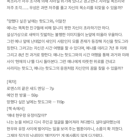
목소리가 저주 조각에 의해 사라질 위기에 있다고 경고한다. 사라질 목소리와
저주 조각……. 우성은 과연 저주를 풀고 자신의 목소리를 되찾을 수 있을까?
「망했다 싶은 날에는 핫도그와」 이알찬
예나는 똑똑한 친구들에 비해 잘나지 못한 자신이 초라하기만 하다.
설상가상으로 새싹이 짓밟히는 불행한 이미지들이 눈앞에 떠올라 우울하다.
그런 예나 앞에 난데없이 새인지 사람인지 모를 존재가 등장해 자신을 핫도그라
칭한다. 그러고는 자신은 시간 여행을 할 수 있다며, 예나를 데리고 7년 후 미래
그리고 8년 전 과거로 향한다. 예나는 핫도그와의 시간 여행을 통해 과거와 미래
사이 ‘현재의 나’를 다시 돌아본다. 그런 예나에게 따뜻한 위로를 건네고
사라지는 핫도그, 예나는 핫도그의 응원처럼 자신만의 꿈을 찾을 수 있을까?
[목차]
로맨스의 끝은 새드 엔딩 ⋯ 7p
예언 한 방울 ⋯ 59p
망했다 싶은 날에는 핫도그와 ⋯ 119p
[책 속에서]
‘얘네 현우랑 유정이잖아?’
나는 눈을 비비고 다시 주인공 얼굴을 뚫어져라 쳐다봤다. 설마설마했는데
현우와 유정 사이에 벌어지는 일을 보여 주는 웹툰이라니, 소름이 확 끼쳤다.
그제야 작가의 닉네임이 ‘예언자’인 게 예사롭지 않게 다가왔다.