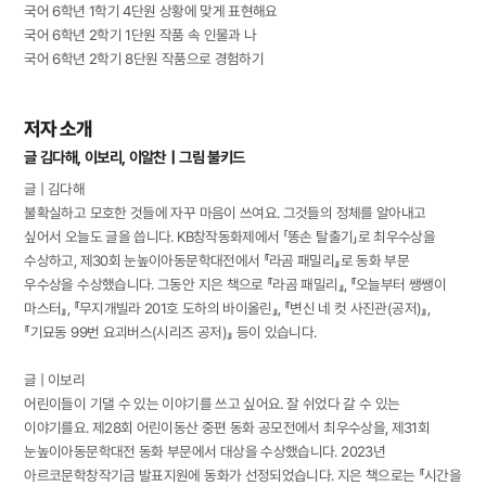
국어 6학년 1학기 4단원 상황에 맞게 표현해요
국어 6학년 2학기 1단원 작품 속 인물과 나
국어 6학년 2학기 8단원 작품으로 경험하기
저자 소개
글 김다해, 이보리, 이알찬｜그림 불키드
글 | 김다해
불확실하고 모호한 것들에 자꾸 마음이 쓰여요. 그것들의 정체를 알아내고
싶어서 오늘도 글을 씁니다. KB창작동화제에서 「똥손 탈출기」로 최우수상을
수상하고, 제30회 눈높이아동문학대전에서 『라곰 패밀리』로 동화 부문
우수상을 수상했습니다. 그동안 지은 책으로 『라곰 패밀리』, 『오늘부터 쌩쌩이
마스터』, 『무지개빌라 201호 도하의 바이올린』, 『변신 네 컷 사진관(공저)』,
『기묘동 99번 요괴버스(시리즈 공저)』 등이 있습니다.
글 | 이보리
어린이들이 기댈 수 있는 이야기를 쓰고 싶어요. 잘 쉬었다 갈 수 있는
이야기를요. 제28회 어린이동산 중편 동화 공모전에서 최우수상을, 제31회
눈높이아동문학대전 동화 부문에서 대상을 수상했습니다. 2023년
아르코문학창작기금 발표지원에 동화가 선정되었습니다. 지은 책으로는 『시간을