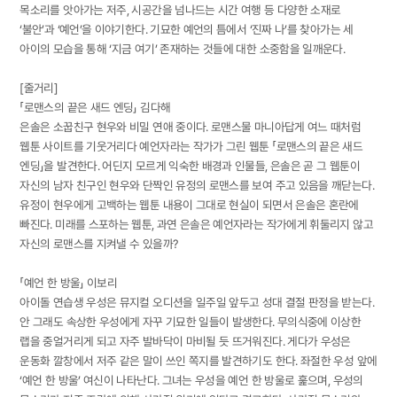
목소리를 앗아가는 저주, 시공간을 넘나드는 시간 여행 등 다양한 소재로
‘불안’과 ‘예언’을 이야기한다. 기묘한 예언의 틈에서 ‘진짜 나’를 찾아가는 세
아이의 모습을 통해 ‘지금 여기’ 존재하는 것들에 대한 소중함을 일깨운다.
[줄거리]
「로맨스의 끝은 새드 엔딩」 김다해
은솔은 소꿉친구 현우와 비밀 연애 중이다. 로맨스물 마니아답게 여느 때처럼
웹툰 사이트를 기웃거리다 예언자라는 작가가 그린 웹툰 「로맨스의 끝은 새드
엔딩」을 발견한다. 어딘지 모르게 익숙한 배경과 인물들, 은솔은 곧 그 웹툰이
자신의 남자 친구인 현우와 단짝인 유정의 로맨스를 보여 주고 있음을 깨닫는다.
유정이 현우에게 고백하는 웹툰 내용이 그대로 현실이 되면서 은솔은 혼란에
빠진다. 미래를 스포하는 웹툰, 과연 은솔은 예언자라는 작가에게 휘둘리지 않고
자신의 로맨스를 지켜낼 수 있을까?
「예언 한 방울」 이보리
아이돌 연습생 우성은 뮤지컬 오디션을 일주일 앞두고 성대 결절 판정을 받는다.
안 그래도 속상한 우성에게 자꾸 기묘한 일들이 발생한다. 무의식중에 이상한
랩을 중얼거리게 되고 자주 발바닥이 마비될 듯 뜨거워진다. 게다가 우성은
운동화 깔창에서 저주 같은 말이 쓰인 쪽지를 발견하기도 한다. 좌절한 우성 앞에
‘예언 한 방울’ 여신이 나타난다. 그녀는 우성을 예언 한 방울로 훑으며, 우성의