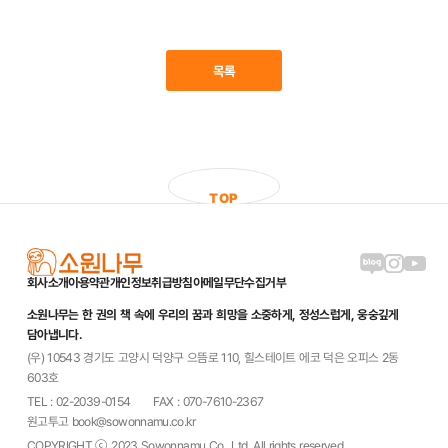
목록
T
O
P
블로그 링크
인스타그램
유튜브
회사소개
이용약관
개인정보취급방침
이메일무단수집거부
소원나무는 한 권의 책 속에 우리의 꿈과 희망을 소중하게, 정성스럽게, 웅숭깊게
담아냅니다.
(우) 10543 경기도 고양시 덕양구 으뜸로 110, 힐스테이트 에코 덕은 오피스 2동
603호
TEL : 02-2039-0154
FAX : 070-7610-2367
원고투고 book@sowonnamu.co.kr
COPYRIGHT ⓒ 2023 Sowonnamu Co., Ltd. All rights reserved.