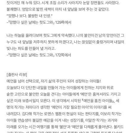
짓이겨진 채 누워 있다. 시계 초침 소리가 사라지자 눈앞 장면들도 사라졌다.
불쾌했다. 엉망으로 밟힌 새싹이 마치 내 앞날을 보여 주는 것 같았다.
“망했나 보다. 불쌍한 내 인생.”
-「망했다 싶은 날에는 핫도그와」 129쪽에서
나는 하늘을 올려다보며 핫도그에게 약속했다. 나의 불안이건 남의 망언이건 그
누구도 내 앞날을 저주하지 못하게 하겠다고, 나는 끊임없이 출렁거리며 내일의
빛나는 파도를 만들어 낼 거라고.
-「망했다 싶은 날에는 핫도그와」 172쪽에서
[출판사 리뷰]
예언을 넘어 선택으로, 자기 삶의 주인이 되어 성장하는 아이들!
오늘보다 더 단단한 내일을 만들어 가는 아이들에게 전하는 지지와 위로
숱한 고민으로 불안한 오늘을 견디는 아이들에게 ‘예언’은 훔쳐서라도 가지고
싶은 미래 보증서일지 모른다. 이 생각에서 시작된 『예언을 훔친 아이들』, 세
명의 작가는 저마다가 생각한 ‘예언이 가장 필요한 아이’의 이야기를 써
내려갔다. 김다해 작가는 로맨스 웹툰이 현실이 되는 판타지를, 이보리 작가는
아이돌 연습생이 불길한 예감을 이겨 내는 성장기를, 이알찬 작가는 과거와
미래를 오가는 시간 여행기를 통해 ‘불안’과 ‘예언’을 다채롭게 풀어낸다. 불키드