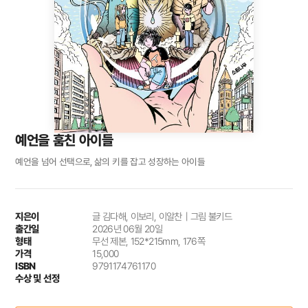
예언을 훔친 아이들
예언을 넘어 선택으로, 삶의 키를 잡고 성장하는 아이들
지은이
글 김다해, 이보리, 이알찬｜그림 불키드
출간일
2026년 06월 20일
형태
무선 제본, 152*215mm, 176쪽
가격
15,000
ISBN
9791174761170
수상 및 선정