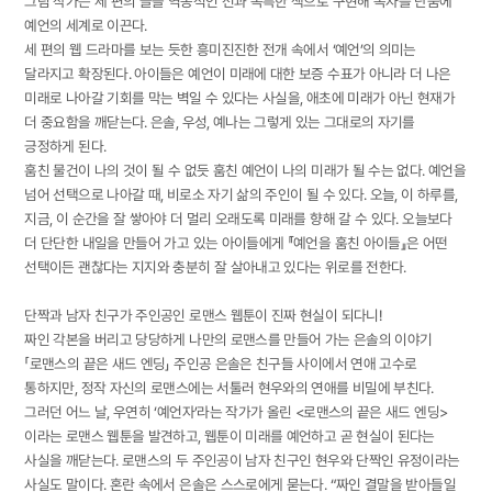
그림 작가는 세 편의 글을 역동적인 선과 독특한 색으로 구현해 독자를 단숨에
예언의 세계로 이끈다.
세 편의 웹 드라마를 보는 듯한 흥미진진한 전개 속에서 ‘예언’의 의미는
달라지고 확장된다. 아이들은 예언이 미래에 대한 보증 수표가 아니라 더 나은
미래로 나아갈 기회를 막는 벽일 수 있다는 사실을, 애초에 미래가 아닌 현재가
더 중요함을 깨닫는다. 은솔, 우성, 예나는 그렇게 있는 그대로의 자기를
긍정하게 된다.
훔친 물건이 나의 것이 될 수 없듯 훔친 예언이 나의 미래가 될 수는 없다. 예언을
넘어 선택으로 나아갈 때, 비로소 자기 삶의 주인이 될 수 있다. 오늘, 이 하루를,
지금, 이 순간을 잘 쌓아야 더 멀리 오래도록 미래를 향해 갈 수 있다. 오늘보다
더 단단한 내일을 만들어 가고 있는 아이들에게 『예언을 훔친 아이들』은 어떤
선택이든 괜찮다는 지지와 충분히 잘 살아내고 있다는 위로를 전한다.
단짝과 남자 친구가 주인공인 로맨스 웹툰이 진짜 현실이 되다니!
짜인 각본을 버리고 당당하게 나만의 로맨스를 만들어 가는 은솔의 이야기
「로맨스의 끝은 새드 엔딩」 주인공 은솔은 친구들 사이에서 연애 고수로
통하지만, 정작 자신의 로맨스에는 서툴러 현우와의 연애를 비밀에 부친다.
그러던 어느 날, 우연히 ‘예언자’라는 작가가 올린 <로맨스의 끝은 새드 엔딩>
이라는 로맨스 웹툰을 발견하고, 웹툰이 미래를 예언하고 곧 현실이 된다는
사실을 깨닫는다. 로맨스의 두 주인공이 남자 친구인 현우와 단짝인 유정이라는
사실도 말이다. 혼란 속에서 은솔은 스스로에게 묻는다. “짜인 결말을 받아들일