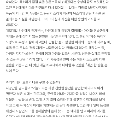
속삭인다. 목소리가 점점 빛을 잃을수록 데뷔하겠다는 우성의 꿈도 흐릿해진다.
그런 우성에게 엄마와 친구들은 다시 일어설 수 있다는 격려를 보낸다. 한차례
폭풍이 지나간 후, 우성은 그 응원의 소리가 자신의 목소리에 걸린 저주를 풀
열쇠라는 사실을 깨닫는다. 그리고 마침내 자신을 위한 응원의 가사를 써
내려간다.
매일매일 타인에게 평가받는, 타인에 의해 데뷔가 결정되는 아이돌 연습생에게
미래는 손에 잡히지 않는 불안한 나날일 수밖에 없다. 그 불안이 ‘저주 쪽지’의
모양으로 우성의 삶에 파고든다. 간절한 꿈이 깜깜한 미래의 그림자에 가려질 때,
빛을 들고 우성의 곁을 지키는 사람들이 있다. 완벽하지 않아도 괜찮다는 말,
다정한 지지가 쓰러진 우성의 몸과 마음을 일으켜 세운다. 성공과 실패로 단정할
수 없는 수많은 미래가 있다. 나의 가능성을 믿어 주는 이들과 스스로에 대한
믿음을 키운다면, 더 멋진 내일의 무대에서 데뷔할 수 있음을 「예언 한 방울」은
보여 준다.
과거의 내가 오늘의 나를 구할 수 있을까?
시공간을 넘나들며 ‘오늘’이라는 가장 찬란한 순간을 발견한 예나의 이야기
「망했다 싶은 날에는 핫도그와」 주인공 예나는 기대만큼 성적이 나오지 않아
우울한 나날을 보낸다. 그때, 시계 초침 소리와 함께 불행한 이미지들을 보게
되고 그게 꼭 자신의 미래를 예언하는 것 같아 좌절한다. 그런 예나 앞에 등장한
새인지 사람인지 모를 정체불명의 존재 핫도그는 예나를 업고 미래와 과거를
오간다. 예나가 미래에 대한 불안을 떨쳐 내고 활기 넘쳤던 과거를 기억해 내는