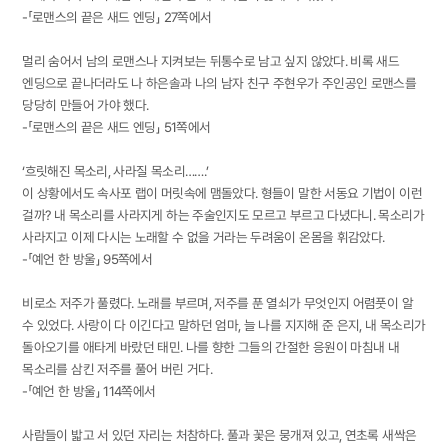
-「로맨스의 끝은 새드 엔딩」 27쪽에서
멀리 숨어서 남의 로맨스나 지켜보는 뒤통수로 남고 싶지 않았다. 비록 새드
엔딩으로 끝나더라도 나 하은솔과 나의 남자 친구 주현우가 주인공인 로맨스를
당당히 만들어 가야 했다.
-「로맨스의 끝은 새드 엔딩」 51쪽에서
‘흐릿해진 목소리, 사라질 목소리…….’
이 상황에서도 속사포 랩이 머릿속에 맴돌았다. 형들이 말한 서동요 기법이 이런
걸까? 내 목소리를 사라지게 하는 주술인지도 모르고 부르고 다녔다니. 목소리가
사라지고 이제 다시는 노래할 수 없을 거라는 두려움이 온몸을 휘감았다.
-「예언 한 방울」 95쪽에서
비로소 저주가 풀렸다. 노래를 부르며, 저주를 푼 열쇠가 무엇인지 어렴풋이 알
수 있었다. 사랑이 다 이긴다고 말하던 엄마, 늘 나를 지지해 준 은지, 내 목소리가
돌아오기를 애타게 바랐던 태민. 나를 향한 그들의 간절한 응원이 마침내 내
목소리를 삼킨 저주를 풀어 버린 거다.
-「예언 한 방울」 114쪽에서
사람들이 밟고 서 있던 자리는 처참하다. 풀과 꽃은 뭉개져 있고, 연초록 새싹은