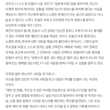
것인가, 나 스스로 만들어 나갈 것인가.” 질문에 대한 답을 찾아가며, 자신이
이제껏 현우와 헤어지는 상황을 걱정해 자신의 로맨스를 회피해 왔다는 사실을
깨닫는다. 현우가 자신에게 얼마나 소중한 존재인지 더는 숨기지 않겠다고 아니,
숨길 수 없다고 느낀다. 은솔은 비로소 타인에게 자신의 로맨스를 밝히고
당당하게 사랑을 이어 나간다.
예언이 현실이 될 때, 은솔이 느낀 감정은 단순한 질투나 오해가 아니다. 통제할
수 없는 미래에 대한 불안이 은솔을 휘감은 것이다. 은솔은 바로 곁에 있는
소중한 존재, 현우에 대한 사랑을 깨달으며 불안에서 벗어난다. 그제야 삶의
주도권을 되찾고, 스스로 원하는 삶을 선택한다. 때때로 미래는 이미 정해진
것처럼 공고해 보이지만, 그 안에서도 사람은 선택하고 흔들리며 다른 결과를
만들어 내기도 한다. 「로맨스의 끝은 새드 엔딩」은 멀리 있는 불안이 아니라 지금
곁에 있는 행복을 믿는다면, 더 나은 내일을 향해 나아갈 수 있음을 말하고 있다.
저주에 걸려 목소리가 사라질 위기라니!
자신을 향한 단단한 지지와 사랑을 믿고 내일의 무대를 만들어 가는 우성의
이야기
「예언 한 방울」 주인공 우성은 아이돌 연습생으로, 뮤지컬 오디션을 일주일
앞두고 성대 결절을 판정받는다. 설상가상으로 발바닥이 마비될 듯 아프던 어느
날, 신발 깔창 밑에서 ‘사라질 목소리’를 예언하는 쪽지를 발견한다. 그런 우성
앞에 ‘예언 한 방울’ 여신이 나타나 저주 조각을 찾고 잘못된 기류를 바꾸라고