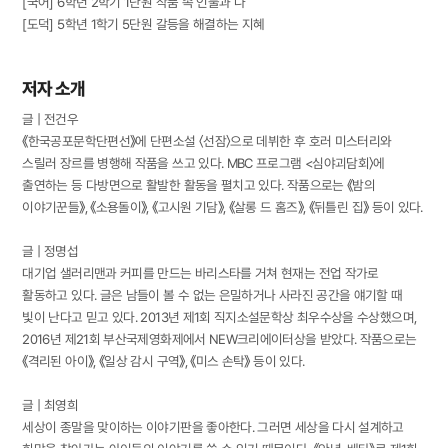
[국어] 6학년 2학기 1단원 작품 속 인물과 나
[도덕] 5학년 1학기 5단원 갈등을 해결하는 지혜
저자 소개
글 | 전건우
《한국공포문학단편선》에 단편소설 〈선잠〉으로 데뷔한 후 호러 미스터리와
스릴러 장르를 병행해 작품을 쓰고 있다. MBC 프로그램 <심야괴담회〉에
출연하는 등 다방면으로 활발한 활동을 펼치고 있다. 작품으로는 《밤의
이야기꾼들》, 《소용돌이》, 《고시원 기담》, 《살롱 드 홈즈》, 《뒤틀린 집》 등이 있다.
글 | 정명섭
대기업 샐러리맨과 커피를 만드는 바리스타를 거쳐 현재는 전업 작가로
활동하고 있다. 글은 남들이 볼 수 없는 은밀하거나 사라진 공간을 얘기할 때
빛이 난다고 믿고 있다. 2013년 제1회 직지소설문학상 최우수상을 수상했으며,
2016년 제21회 부산국제영화제에서 NEW크리에이터상을 받았다. 작품으로는
《격리된 아이》, 《일상 감시 구역》, 《미스 손탁》 등이 있다.
글 | 최영희
세상이 종말을 맞이하는 이야기판을 좋아한다. 그러면 세상을 다시 설계하고