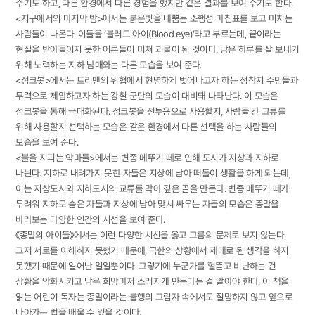
주기도 하고, 다른 환경에서 다른 경험을 했지만 같은 결과를 보여 주기도 한다.
<지구에서의 마지막 밤>에서는 붉은빛을 내뿜는 소행성 마침표를 보고 미치는
사람들이 나온다. 이들을 ‘블러드 아이(Blood eye)’라고 부르는데, 끝이라는
현실을 받아들이지 못한 어른들이 미쳐 괴물이 된 것이다. 남은 하루를 잘 보내기
위해 노력하는 지하 남매와는 다른 모습을 보여 준다.
<정크봇>에서는 트리맨의 위협에서 현명하게 벗어나고자 하는 정착지 주민들과
무력으로 제압하고자 하는 강철 군단의 모습이 대비돼 나타난다. 이 모습은
정크봇을 통해 극대화된다. 정크봇을 전투용으로 사용할지, 사람들 간 교류를
위해 사용할지 선택하는 모습은 같은 환경에서 다른 선택을 하는 사람들의
모습을 보여 준다.
<불을 지피는 악마들>에서는 변종 메뚜기 떼로 인해 도시가 지상과 지하로
나뉜다. 지하로 내려가지 못한 자들은 지상에 남아 떠돌이 생활을 하게 되는데,
이는 지상도시와 지하도시의 교류를 막아 깊은 골을 만든다. 변종 메뚜기 떼가
두려워 지하로 숨은 자들과 지상에 남아 맞서 싸우는 자들의 모습은 종말을
바라보는 다양한 인간의 시선을 보여 준다.
《종말의 아이들》에서는 이런 다양한 시선을 옳고 그름의 문제로 보지 않는다.
그저 서로를 이해하지 못했기 때문에, 극한의 상황에서 제대로 된 생각을 하지
못했기 때문에 일어난 일일뿐이다. 그렇기에 누군가를 헐뜯고 비난하는 건
상황을 악화시키고 남은 희망마저 스러지게 만든다는 걸 알아야 한다. 이 책을
읽는 어린이 독자는 종말이라는 불행의 그림자 속에서도 절망하지 않고 앞으로
나아가는 법을 배울 수 있을 것이다.