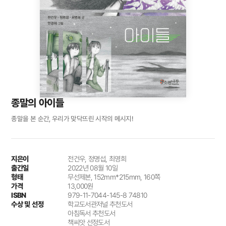
종말의 아이들
종말을 본 순간, 우리가 맞닥뜨린 시작의 메시지!
지은이
전건우, 정명섭, 최영희
출간일
2022년 08월 10일
형태
무선제본, 152mm*215mm, 160쪽
가격
13,000원
ISBN
979-11-7044-145-8 74810
수상 및 선정
학교도서관저널 추천도서
아침독서 추천도서
책씨앗 선정도서