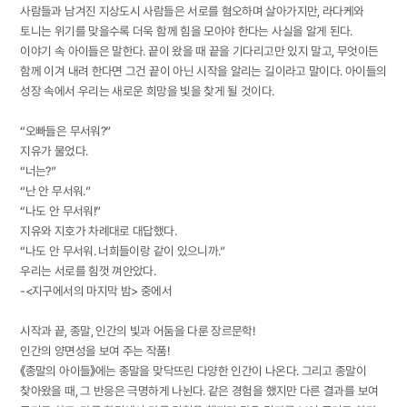
사람들과 남겨진 지상도시 사람들은 서로를 혐오하며 살아가지만, 라다케와
토니는 위기를 맞을수록 더욱 함께 힘을 모아야 한다는 사실을 알게 된다.
이야기 속 아이들은 말한다. 끝이 왔을 때 끝을 기다리고만 있지 말고, 무엇이든
함께 이겨 내려 한다면 그건 끝이 아닌 시작을 알리는 길이라고 말이다. 아이들의
성장 속에서 우리는 새로운 희망을 빛을 찾게 될 것이다.
“오빠들은 무서워?”
지유가 물었다.
“너는?”
“난 안 무서워.”
“나도 안 무서워!”
지유와 지호가 차례대로 대답했다.
“나도 안 무서워. 너희들이랑 같이 있으니까.”
우리는 서로를 힘껏 껴안았다.
-<지구에서의 마지막 밤> 중에서
시작과 끝, 종말, 인간의 빛과 어둠을 다룬 장르문학!
인간의 양면성을 보여 주는 작품!
《종말의 아이들》에는 종말을 맞닥뜨린 다양한 인간이 나온다. 그리고 종말이
찾아왔을 때, 그 반응은 극명하게 나뉜다. 같은 경험을 했지만 다른 결과를 보여