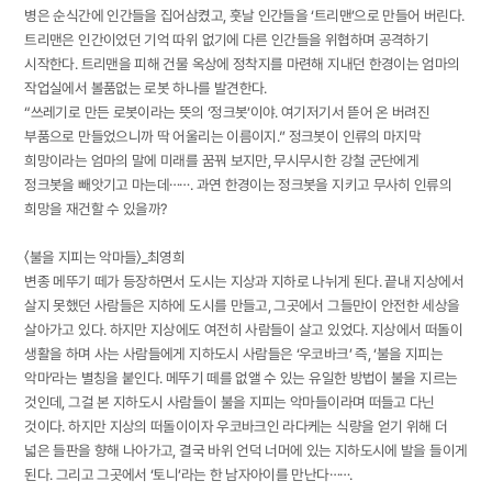
병은 순식간에 인간들을 집어삼켰고, 훗날 인간들을 ‘트리맨’으로 만들어 버린다.
트리맨은 인간이었던 기억 따위 없기에 다른 인간들을 위협하며 공격하기
시작한다. 트리맨을 피해 건물 옥상에 정착지를 마련해 지내던 한경이는 엄마의
작업실에서 볼품없는 로봇 하나를 발견한다.
“쓰레기로 만든 로봇이라는 뜻의 ‘정크봇’이야. 여기저기서 뜯어 온 버려진
부품으로 만들었으니까 딱 어울리는 이름이지.” 정크봇이 인류의 마지막
희망이라는 엄마의 말에 미래를 꿈꿔 보지만, 무시무시한 강철 군단에게
정크봇을 빼앗기고 마는데⋯⋯. 과연 한경이는 정크봇을 지키고 무사히 인류의
희망을 재건할 수 있을까?
〈불을 지피는 악마들〉_최영희
변종 메뚜기 떼가 등장하면서 도시는 지상과 지하로 나뉘게 된다. 끝내 지상에서
살지 못했던 사람들은 지하에 도시를 만들고, 그곳에서 그들만이 안전한 세상을
살아가고 있다. 하지만 지상에도 여전히 사람들이 살고 있었다. 지상에서 떠돌이
생활을 하며 사는 사람들에게 지하도시 사람들은 ‘우코바크’ 즉, ‘불을 지피는
악마’라는 별칭을 붙인다. 메뚜기 떼를 없앨 수 있는 유일한 방법이 불을 지르는
것인데, 그걸 본 지하도시 사람들이 불을 지피는 악마들이라며 떠들고 다닌
것이다. 하지만 지상의 떠돌이이자 우코바크인 라다케는 식량을 얻기 위해 더
넓은 들판을 향해 나아가고, 결국 바위 언덕 너머에 있는 지하도시에 발을 들이게
된다. 그리고 그곳에서 ‘토니’라는 한 남자아이를 만난다⋯⋯.