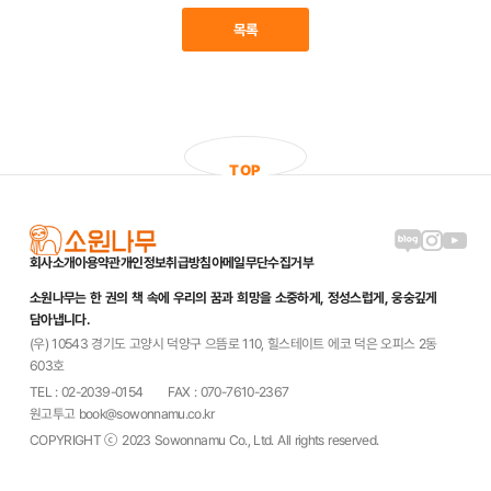
목록
T
O
P
블로그 링크
인스타그램
유튜브
회사소개
이용약관
개인정보취급방침
이메일무단수집거부
소원나무는 한 권의 책 속에 우리의 꿈과 희망을 소중하게, 정성스럽게, 웅숭깊게
담아냅니다.
(우) 10543 경기도 고양시 덕양구 으뜸로 110, 힐스테이트 에코 덕은 오피스 2동
603호
TEL : 02-2039-0154
FAX : 070-7610-2367
원고투고 book@sowonnamu.co.kr
COPYRIGHT ⓒ 2023 Sowonnamu Co., Ltd. All rights reserved.