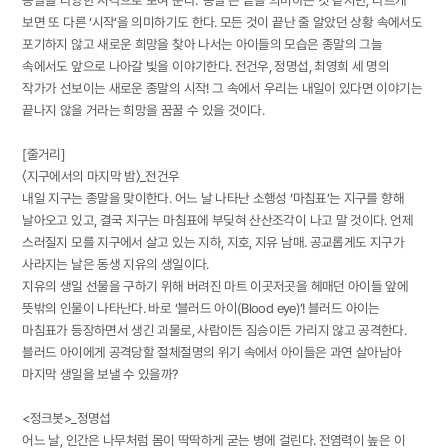
보면 또 다른 ‘시작’을 의미하기도 한다. 모든 것이 끝난 줄 알았던 상황 속에서도
포기하지 않고 새로운 희망을 찾아 나서는 아이들의 모습은 종말의 그늘
속에서도 앞으로 나아갈 빛을 이야기한다. 전건우, 정명섭, 최영희 세 명의
작가가 선보이는 새로운 종말의 시작! 그 속에서 우리는 내일이 있다면 이야기는
끝나지 않을 거라는 희망을 꿈꿀 수 있을 것이다.
[줄거리]
〈지구에서의 마지막 밤〉_전건우
내일 지구는 종말을 맞이한다. 어느 날 나타난 소행성 ‘마침표’는 지구를 향해
날아오고 있고, 결국 지구는 마침표에 부딪혀 산산조각이 나고 말 것이다. 언제
스러질지 모를 지구에서 살고 있는 지하, 지호, 지유 남매. 공교롭게도 지구가
사라지는 날은 동생 지유의 생일이다.
지유의 생일 선물을 구하기 위해 버려진 마트 이곳저곳을 헤매던 아이들 앞에
뜻밖의 인물이 나타난다. 바로 ‘블러드 아이(Blood eye)’! 블러드 아이는
마침표가 등장하면서 생긴 괴물로, 사람이든 짐승이든 가리지 않고 공격한다.
블러드 아이에게 공격당할 절체절명의 위기 속에서 아이들은 과연 살아남아
마지막 생일을 보낼 수 있을까?
<정크봇>_정명섭
어느 날, 인간은 나무처럼 몸이 딱딱하게 굳는 병에 걸린다. 전염력이 높은 이