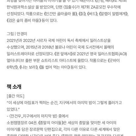
희망을 찾아가는 아이들의 이야기를 쓸 수 있기 때문이다. 《안녕, 베타》로 제1회
한낙원과학소설상 을 받았으며, 단편 〈침출수〉가 제7회 ZA공모전 우수작에
선정되었다. 작품으로는 《인간만 골라골라 풀》, 《칡》, 《써드》, 《알렙이 알렙에게》,
《검은 숲의 좀비 마을》 등이 있다.
그림 | 안경미
2021년과 2022년 샤르자 국제 어린이 독서 축제에서 일러스트상을
수상했으며, 2015년과 2018년 볼로냐 어린이 국제 도서전에서 올해의
일러스트레이터로 선정되었다. 《문 앞에서》로 2021년 영국 일러스트협회(AOI)
얼터너티브 출판 부문 쇼트리스트 아티스트에 올랐다. 작품으로는 《굿바이
6학년》, 《나는 보라》, 《돌 씹어 먹는 아이》 등이 있다.
책 소개
[출간 의도]
“이 세상에 마침표가 찍히는 순간, 지구에서의 마지막 밤이 그렇게 흘러가고
있었다.”
- 〈전건우_지구에서의 마지막 밤〉 중에서
소원잼잼장르 04권. 《종말의 아이들》은 세상의 종말을 맞이한 세 아이의
이야기를 담은 장르문학 단편집으로, 각자 다른 이유로 다른 세계에서 맞은
종말을 다양한 시각으로 보여 준다. ‘종말’은 끝을 의미하는 것 같지만, 다르게