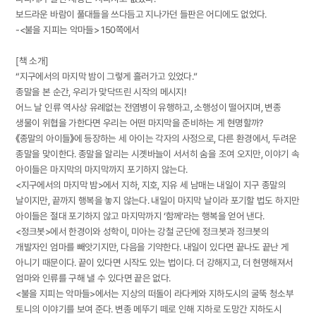
보드라운 바람이 풀대들을 쓰다듬고 지나가던 들판은 어디에도 없었다.
-<불을 지피는 악마들> 150쪽에서
[책 소개]
“지구에서의 마지막 밤이 그렇게 흘러가고 있었다.”
종말을 본 순간, 우리가 맞닥뜨린 시작의 메시지!
어느 날 인류 역사상 유례없는 전염병이 유행하고, 소행성이 떨어지며, 변종
생물이 위협을 가한다면 우리는 어떤 마지막을 준비하는 게 현명할까?
《종말의 아이들》에 등장하는 세 아이는 각자의 사정으로, 다른 환경에서, 두려운
종말을 맞이한다. 종말을 알리는 시곗바늘이 서서히 숨을 조여 오지만, 이야기 속
아이들은 마지막의 마지막까지 포기하지 않는다.
<지구에서의 마지막 밤>에서 지하, 지호, 지유 세 남매는 내일이 지구 종말의
날이지만, 끝까지 행복을 놓지 않는다. 내일이 마지막 날이라 포기할 법도 하지만
아이들은 절대 포기하지 않고 마지막까지 ‘함께’라는 행복을 얻어 낸다.
<정크봇>에서 한경이와 성학이, 미아는 강철 군단에 정크봇과 정크봇의
개발자인 엄마를 빼앗기지만, 다음을 기약한다. 내일이 있다면 끝나도 끝난 게
아니기 때문이다. 끝이 있다면 시작도 있는 법이다. 더 강해지고, 더 현명해져서
엄마와 인류를 구해 낼 수 있다면 끝은 없다.
<불을 지피는 악마들>에서는 지상의 떠돌이 라다케와 지하도시의 굴뚝 청소부
토니의 이야기를 보여 준다. 변종 메뚜기 떼로 인해 지하로 도망간 지하도시