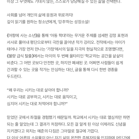
이상 그 무엇에도 기대지 않는, 스스로가 당당해질 수 있는 삶을 선택한다.
사회를 넘어 개인의 삶에 응원과 위로까지!
깊이 읽기를 원하는 청소년에게, ‘강추’하는 성장소설!
《어항에 사는 소년》을 통해 ‘아동 학대’라는 무거운 주제를 섬세한 감정 표현과
서사로 풀어내 평단으로부터 극찬을 끌어낸 작가 강리오. 전작에서는 아이가
태어나 가장 먼저 만나는 ‘가정’에서의 일을 지극히 현실적으로 조명했다면,
《불량 급식 탈출》에서는 아이의 두 번째 울타리인 ‘학교’라는 공간을 샅샅이
비춘다. 그 어떤 곳보다 안전한 곳, 하지만 폐쇄된 곳. 어쩌면 사람들이 쉽게
간과할 수 있는 곳을 작가는 안심하는 대신, 글을 통해 다시 한번 경종을
두드린다.
“왜 우리는 시키는 대로 살아야 합니까?
시키는 대로 공부하고, 시키는 대로 움직이고,
심지어 시키는 대로 처먹어야 합니까?”
믿었던 곳에서 좌절을 경험했기 때문일까. 학교에서 시키는 대로 열심히만 하면
되는 줄 알았는데 그 결과가 처참하다. 모든 걸 알게 된 이상 이제라도 신념을
지키겠다고 외치는 예준의 다짐은 그야말로 절규에 가깝다.
더 이상 어른의 소유물이 아닌 자기 삶의 온전한 주체자임을 인지하며 어딘가에