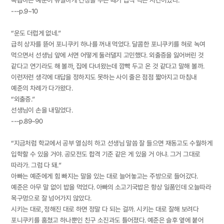
복습하는 예준이 유일하게 긴장을 푸는 때가 급식 먹는 시간이었다.
---p.9~10
“운도 더럽게 없네.”
급히 상자를 뜯어 포니쿠키 하나를 꺼내 먹었다. 달콤한 포니쿠키를 혀로 녹여
먹으면서 선생님 앞에 서면 어떻게 둘러댈지 고민했다. 외출증을 잃어버린 것
같다고 연기라도 해 볼까, 집에 다녀왔는데 깜빡 두고 온 것 같다고 말해 볼까.
이런저런 생각에 대답을 정하지도 못하는 사이 줄은 점점 짧아지고 마침내
예준의 차례가 다가왔다.
“외출증.”
선생님이 손을 내밀었다.
---p.89~90
“지금처럼 학교에서 공부 열심히 하고 선생님 말씀 잘 들으면 재동고도 수월하게
입학할 수 있을 거야. 공모전도 합격 기준 같은 게 있을 거 아냐. 그거 그대로
따라가. 그럼 다 돼.”
아빠는 예준에게 힘 빠지는 말을 있는 대로 늘어놓고는 주방으로 들어갔다.
예준은 아무 말 없이 밥을 먹었다. 아빠의 소고기국밥은 항상 일품인데 오늘따라
목구멍으로 잘 넘어가지 않았다.
시키는 대로, 정해진 대로 하면 정말 다 되는 걸까. 시키는 대로 잘해 보려다
포니쿠키를 훔쳤고 하나뿐인 친구 소진과도 틀어졌다. 예준은 슬후 옆에 붙어