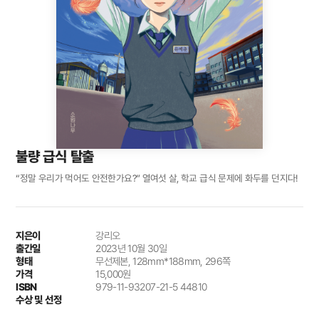
불량 급식 탈출
“정말 우리가 먹어도 안전한가요?” 열여섯 살, 학교 급식 문제에 화두를 던지다!
지은이
강리오
출간일
2023년 10월 30일
형태
무선제본, 128mm*188mm, 296쪽
가격
15,000원
ISBN
979-11-93207-21-5 44810
수상 및 선정