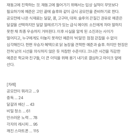
재동고에 진학하는 것. 재동고에 들어가기 위해서는 입상 실적이 무엇보다
필요하기에 예준은 고민 끝에 슬후와 같이 급식 공모전을 준비하기로 한다.
공모전에 나온 식재료는 달걀, 콩, 고구마, 대파. 슬후의 끈질긴 권유로 예준은
달걀을 선택하지만 달걀 알레르기가 있는 급식 메이트 소진에게 차마 말하지
못한 채 최종 우승까지 거머쥔다. 이후 사실을 알게 된 소진과는 사이가
멀어지고, 누구에게도 터놓지 못하던 예준의 ‘비밀’은 점점 걷잡을 수 없이
심각해진다. 한편 우승자 혜택으로 닭 농장을 견학한 예준과 슬후. 하지만 현장은
전혀 남의 시선을 의식하지 않은 듯 처참한 수준이다. 크나큰 사건을 직감한
예준은 학교와 친구들, 더 큰 이익을 위해 용기 내기로 결심하고 마이크 앞에
선다.
[차례]
공모전이 뭐라고 … 9
중독 … 24
달걀과 배신 … 43
비밀 청소 … 61
안쓰러운 노력 … 78
각자의 레시피 … 95
깨진 스마트폰 … 115