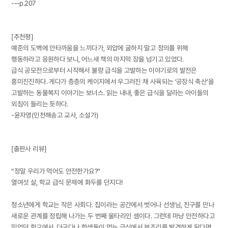
---p.207
[추천평]
예준의 도벽에 안타까움을 느끼다가, 외압에 굴하지 말고 정의를 위해
행동하라고 응원하다 보니, 어느새 책의 마지막 장을 넘기고 있었다.
급식 공모전으로부터 시작해서 불량 급식을 고발하는 이야기로의 발전은
흥미진진하다. 게다가 층층의 케이지에서 우그러진 채 사육되는 ‘공장식 축산’을
고발하는 동물복지 이야기는 보너스. 읽는 내내, 좋은 급식을 달라는 아이들의
외침이 들리는 듯하다.
-윤자영(인천해송고 교사, 소설가)
[출판사 리뷰]
“정말 우리가 먹어도 안전한가요?”
열여섯 살, 학교 급식 문제에 화두를 던지다!
청소년에게 학교는 작은 사회다. 집이라는 공간에서 벗어나 선생님, 친구를 만나
새로운 관계를 정립해 나가는 두 번째 울타리인 셈이다. 그런데 마냥 안전하다고
믿었던 학교에서, 더군다나 학생들이 먹는 급식에서 부조리를 발견하게 된다면