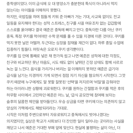
중학생이었다. 이미 급식에 오 대 영양소가 충분한데 특식이 아니라서 먹지
않는다는 아이들을 이해하지 못했다.
하지만, 국밥집을 하며 힘들게 키워 준 아빠가 거는 기대, 사교육 없이도 전교
일등을 유지해야 한다는 성적 스트레스, 친구를 사귈 여유조차 없는 갑갑함에
스스로를 옭아매다 결국 예준은 중독에 빠지고 만다. 중독이란 다름 아닌 쿠키
중독. 특정 쿠키를 먹어야만 수학 문제를 풀 수 있을 지경에 이른 것이다. 쿠키를
먹지 못한 날은 어떨까. 두근대는 심장을 잠재울 재간이 없다. 하루 종일 수업에
집중하기 힘들다. 머릿속은 오로지 쿠키 생각뿐이다.
쿠키를 입 안에 통째로 넣은 채 한가득 씹고 나면 예준은 성적에 대한 걱정도,
친구와 비교하던 못난 마음도, 시도 때도 없이 날뛰던 긴장 상태도 함께 사르르
녹는 걸 느낀다. 음식을 가리거나 버리는 걸 이해하지 못하던 예준은 급기야
급식을 남기는 지경까지 가게 되면서 점점 자기 자신을 혐오하기 시작한다. 그깟
쿠키 때문에 누구에게도 말 못할 잘못된 ‘선택’을 저지르며 ‘비밀’을 감춰야만
하는 아이러니한 상황에 괴로워한다. 쿠키를 원하는 간절함과 쿠키를 먹은 후의
허무함 사이에서 고민하던 예준은 어느 날, ‘급식 공모전’에 참여해 보자는
슬후의 달콤한 제안을 받아들인다. 우승 상금을 타면 쿠키에 더는 의존하지 않고
양심의 가책에서도 해방되리라는 기대로.
시작은 이처럼 주변으로부터 자유로워지고 중독에서도 벗어나겠다는
의지였지만, 실상은 학교가 사회보다 더 잔인한 일이 일어나는 곳이라는 사실을
깨닫고 나서 예준은 거대한 부패 앞에 맞선다. 현실에 불평하는 삶이 아닌, 더