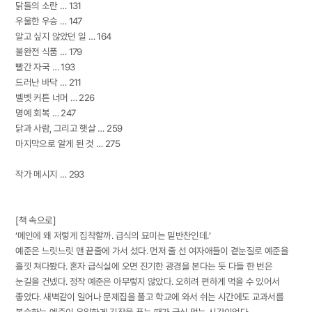
닭들의 소란 … 131
우울한 우승 … 147
알고 싶지 않았던 일 … 164
불완전 식품 … 179
빨간 자국 … 193
드러난 바닥 … 211
벨벳 커튼 너머 … 226
명예 회복 … 247
닭과 사람, 그리고 햇살 … 259
마지막으로 알게 된 것 … 275
작가 메시지 … 293
[책 속으로]
‘메인에 왜 저렇게 집착할까. 급식의 묘미는 밑반찬인데.’
예준은 느릿느릿 맨 끝줄에 가서 섰다. 먼저 줄 선 여자애들이 곁눈질로 예준을
흘낏 쳐다봤다. 혼자 급식실에 오면 진기한 광경을 본다는 듯 다들 한 번은
눈길을 건넸다. 정작 예준은 아무렇지 않았다. 오히려 편하게 먹을 수 있어서
좋았다. 새벽같이 일어나 문제집을 풀고 학교에 와서 쉬는 시간에도 교과서를