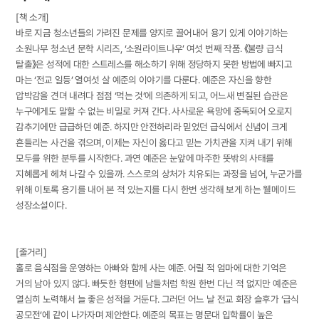
[책 소개]
바로 지금 청소년들의 가려진 문제를 양지로 끌어내어 용기 있게 이야기하는
소원나무 청소년 문학 시리즈, ‘소원라이트나우’ 여섯 번째 작품. 《불량 급식
탈출》은 성적에 대한 스트레스를 해소하기 위해 정당하지 못한 방법에 빠지고
마는 ‘전교 일등’ 열여섯 살 예준의 이야기를 다룬다. 예준은 자신을 향한
압박감을 견뎌 내려다 점점 ‘먹는 것’에 의존하게 되고, 어느새 변질된 습관은
누구에게도 말할 수 없는 비밀로 커져 간다. 사사로운 욕망에 중독되어 오로지
감추기에만 급급하던 예준. 하지만 안전하리라 믿었던 급식에서 신념이 크게
흔들리는 사건을 겪으며, 이제는 자신이 옳다고 믿는 가치관을 지켜 내기 위해
모두를 위한 분투를 시작한다. 과연 예준은 눈앞에 마주한 뜻밖의 사태를
지혜롭게 헤쳐 나갈 수 있을까. 스스로의 상처가 치유되는 과정을 넘어, 누군가를
위해 이토록 용기를 내어 본 적 있는지를 다시 한번 생각해 보게 하는 웰메이드
성장소설이다.
[줄거리]
홀로 음식점을 운영하는 아빠와 함께 사는 예준. 어릴 적 엄마에 대한 기억은
거의 남아 있지 않다. 빠듯한 형편에 남들처럼 학원 한번 다닌 적 없지만 예준은
열심히 노력해서 늘 좋은 성적을 거둔다. 그러던 어느 날 전교 회장 슬후가 ‘급식
공모전’에 같이 나가자며 제안한다. 예준의 목표는 명문대 입학률이 높은