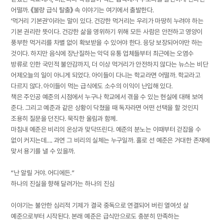
어떨까. 《불량 급식 탈출》 속 이야기는 여기에서 출발한다.
‘먹거리 기본권’이라는 말이 있다. 건강한 먹거리는 우리가 마땅히 누려야 하는
기본 권리란 뜻이다. 건강한 삶을 영위하기 위해 모든 사람은 안전하고 영양이
풍부한 먹거리를 차별 없이 확보받을 수 있어야 한다. 응당 보장되어야만 하는
것이다. 하지만 음식에 장난질하는 악덕 유통 업체들부터 최근에는 오염수
방류로 인한 국민적 불안감까지, 더 이상 먹거리가 안전하지 않다는 뉴스는 비단
어제오늘의 일이 아니게 되었다. 아이들이 다니는 학교라면 어떨까. 학교라고
다르지 않다. 아이들이 먹는 급식에도 소수의 이익이 난입해 있다.
책은 주인공 예준의 시점에서 누구나 학교에서 겪을 수 있는 현실에 대해 보여
준다. 그리고 예준과 같은 상황이 닥쳤을 때 독자라면 어떤 선택을 할 것인지
조용히 질문을 던진다. 묵직한 울림과 함께.
마침내 예준은 비리의 온상과 맞닥뜨린다. 예준의 분노는 이때부터 걷잡을 수
없이 커지는데…. 과연 그 비리의 실체는 누구일까. 홀로 선 예준은 거대한 존재에
맞서 용기를 낼 수 있을까.
“난 알릴 거야. 어디에든.”
하나의 진실을 향해 달려가는 하나의 진심
이야기는 불안한 심리적 기제가 결국 중독으로 연결되어 버린 열여섯 살
예준으로부터 시작된다. 본래 예준은 급식만으로도 충분히 만족하는