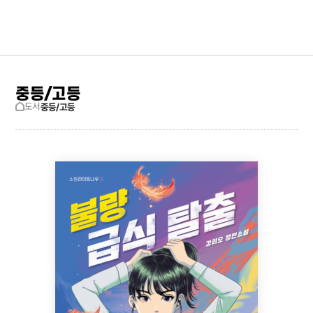
검색창 보기
사이트맵
중등/고등
도서
중등/고등