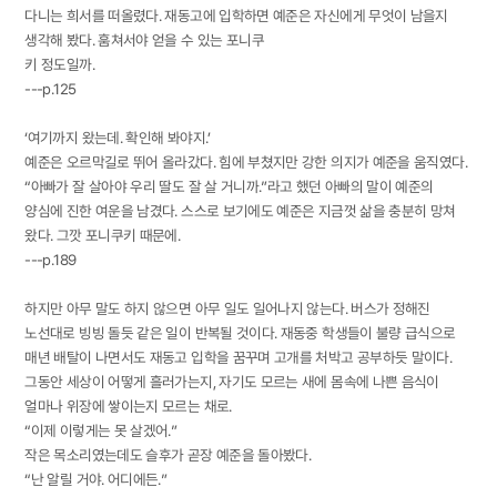
다니는 희서를 떠올렸다. 재동고에 입학하면 예준은 자신에게 무엇이 남을지
생각해 봤다. 훔쳐서야 얻을 수 있는 포니쿠
키 정도일까.
---p.125
‘여기까지 왔는데. 확인해 봐야지.’
예준은 오르막길로 뛰어 올라갔다. 힘에 부쳤지만 강한 의지가 예준을 움직였다.
“아빠가 잘 살아야 우리 딸도 잘 살 거니까.”라고 했던 아빠의 말이 예준의
양심에 진한 여운을 남겼다. 스스로 보기에도 예준은 지금껏 삶을 충분히 망쳐
왔다. 그깟 포니쿠키 때문에.
---p.189
하지만 아무 말도 하지 않으면 아무 일도 일어나지 않는다. 버스가 정해진
노선대로 빙빙 돌듯 같은 일이 반복될 것이다. 재동중 학생들이 불량 급식으로
매년 배탈이 나면서도 재동고 입학을 꿈꾸며 고개를 처박고 공부하듯 말이다.
그동안 세상이 어떻게 흘러가는지, 자기도 모르는 새에 몸속에 나쁜 음식이
얼마나 위장에 쌓이는지 모르는 채로.
“이제 이렇게는 못 살겠어.”
작은 목소리였는데도 슬후가 곧장 예준을 돌아봤다.
“난 알릴 거야. 어디에든.”